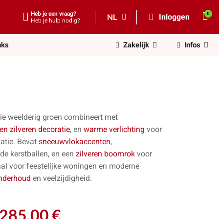
Heb je een vraag?
NL
Inloggen
Heb je hulp nodig?
nks
Zakelijk
Infos
ie weelderig groen combineert met
en zilveren decoratie
, en
warme verlichting
voor
tatie. Bevat
sneeuwvlokaccenten
,
e kerstballen, en een
zilveren boomrok
voor
eaal voor feestelijke woningen en moderne
nderhoud
en veelzijdigheid.
285,00 €