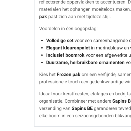
reflecterende oppervlakken te accentueren. D
materialen het ophangen moeiteloos maken. 
pak
past zich aan met tijdloze stijl.
Voordelen in één oogopslag:
Volledige set
voor een samenhangende s
Elegant kleurenpalet
in marineblauw en 
Inclusief boomrok
voor een afgewerkte ui
Duurzame, herbruikbare ornamenten
voo
Kies het
Frozen pak
om een verfijnde, samen
professionele touch een gedenkwaardige win
Ideaal voor kerstfeesten, etalages en bedrij
organisatie. Combineer met andere
Sapins B
verzending van
Sapins BE
garanderen tevred
elke boom in een seizoensgebonden blikvang