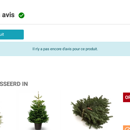
s avis

uit
Il n'y a pas encore d'avis pour ce produit.
SSEERD IN
O