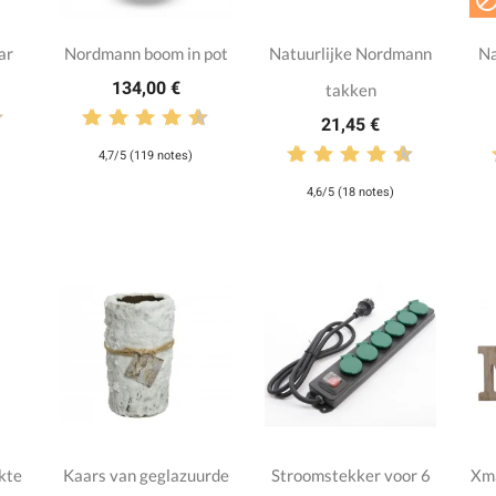
ar
Nordmann boom in pot
Natuurlijke Nordmann
Na
134,00 €
takken
21,45 €
4,7/5 (119 notes)
4,6/5 (18 notes)
kte
Kaars van geglazuurde
Stroomstekker voor 6
Xma