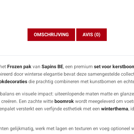
OMSCHRIJVING
AVIS (0)
 het
Frozen pak
van
Sapins BE
, een premium
set voor kerstboo
spireerd door winterse elegantie bevat deze samengestelde collec
okdecoraties
die prachtig combineren met kunstbomen en echt
balans en visuele impact: uiteenlopende maten matte en glanze
 creëren. Een zachte witte
boomrok
wordt meegeleverd om voets
npalet versterkt een verfijnde esthetiek met een
winterthema
, 
enten gelijkmatig, werk met lagen en texturen en voeg optioneel