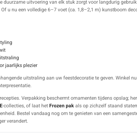
e duurzame uitvoering van elk stuk zorgt voor langdurig gebruik 
Of u nu een volledige 6–7 voet (ca. 1,8–2,1 m) kunstboom decor
tyling
wit
tstraling
r jaarlijks plezier
hangende uitstraling aan uw feestdecoratie te geven. Winkel nu
terpresentatie.
fsrecepties. Verpakking beschermt ornamenten tijdens opslag; h
E
-collecties, of laat het
Frozen pak
als op zichzelf staand statem
enheid. Bestel vandaag nog om te genieten van een samengesteld
er verandert.