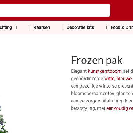
ichting
Kaarsen
Decoratie kits
Food & Dri
Frozen pak
Elegant
kunstkerstboom
set d
gecoördineerde
witte, blauwe 
een gezellige winterse presen
bloemenornamenten, glanzend
een verzorgde uitstraling. Id
kerststyling, met
eenvoudig o