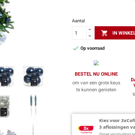
Aantal

IN WINK

Op voorraad
BESTEL NU ONLINE
D
om van een grote keus
te kunnen genieten
t
Kies voor 3xCof
3 aflossingen 
(Totaal verschuldigd b