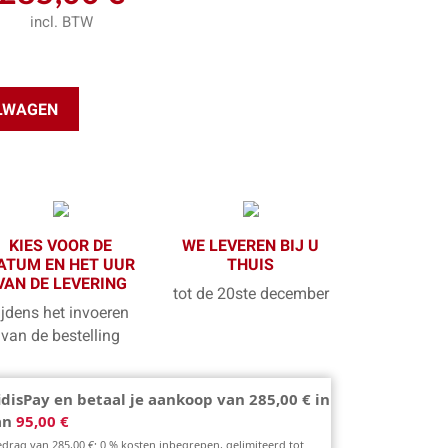
incl. BTW
ELWAGEN
KIES VOOR DE
WE LEVEREN BIJ U
ATUM EN HET UUR
THUIS
VAN DE LEVERING
tot de 20ste december
ijdens het invoeren
van de bestelling
idisPay en betaal je aankoop van 285,00 € in
van
95,00 €
edrag van 285,00 €; 0 % kosten inbegrepen, gelimiteerd tot