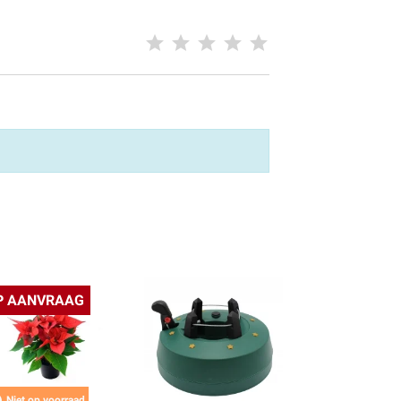
P AANVRAAG

Niet op voorraad