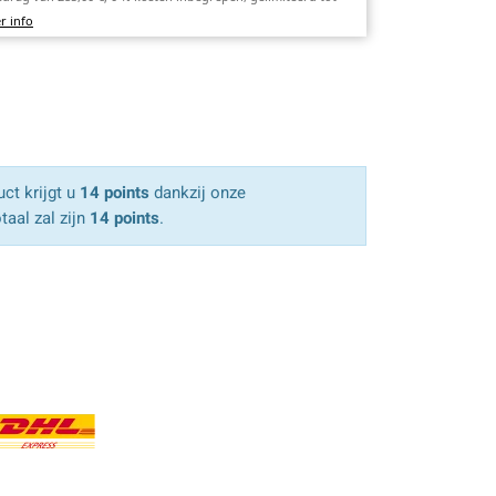
r info
ct krijgt u
14 points
dankzij onze
taal zal zijn
14 points
.