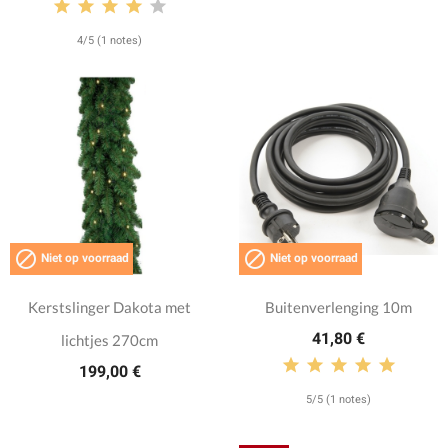
4/5 (1 notes)


Niet op voorraad
Niet op voorraad
Kerstslinger Dakota met
Buitenverlenging 10m
41,80 €
lichtjes 270cm
199,00 €
5/5 (1 notes)