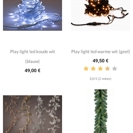
Play light led koude wit
Play light led warme wit (geel)
49,50 €
(blauw)
49,00 €
3,5/5 (2 notes)