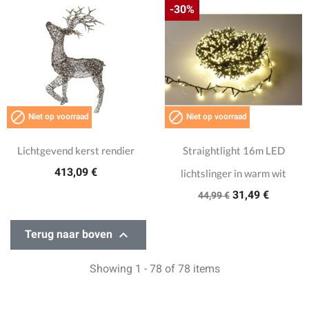
-30%


Niet op voorraad
Niet op voorraad
Lichtgevend kerst rendier
Straightlight 16m LED
413,09 €
lichtslinger in warm wit
31,49 €
44,99 €

Terug naar boven
Showing 1 - 78 of 78 items