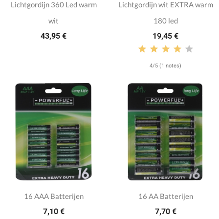
Lichtgordijn 360 Led warm
Lichtgordijn wit EXTRA warm
wit
180 led
43,95 €
19,45 €
4/5 (1 notes)
16 AAA Batterijen
16 AA Batterijen
7,10 €
7,70 €