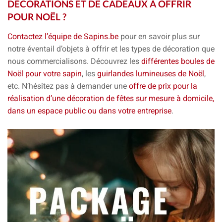
DÉCORATIONS ET DE CADEAUX À OFFRIR
POUR NOËL ?
Contactez l’équipe de Sapins.be
pour en savoir plus sur
notre éventail d’objets à offrir et les types de décoration que
nous commercialisons. Découvrez les
différentes boules de
Noël pour votre sapin
, les
guirlandes lumineuses de Noël
,
etc. N’hésitez pas à demander une
offre de prix pour la
réalisation d’une décoration de fêtes sur mesure à domicile,
dans un espace public ou dans votre entreprise
.