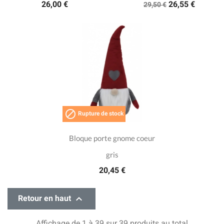
26,00 €
26,55 €
29,50 €

Rupture de stock
Bloque porte gnome coeur
gris
20,45 €

Retour en haut
Affichage de 1 à 39 sur 39 produits au total