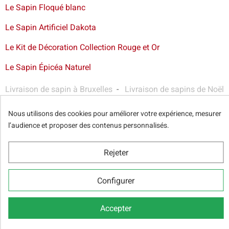
Le Sapin Floqué blanc
Le Sapin Artificiel Dakota
Le Kit de Décoration Collection Rouge et Or
Le Sapin Épicéa Naturel
Livraison de sapin à Bruxelles
-
Livraison de sapins de Noël
artificiels et décorations dans toute la France
Nous utilisons des cookies pour améliorer votre expérience, mesurer
l’audience et proposer des contenus personnalisés.
© Sapins.be 2025 -
Conditions générales
-
Politique de
Rejeter
confidentialité
-
Cookie Relevé
-
Nos partenaires web
Configurer
Accepter