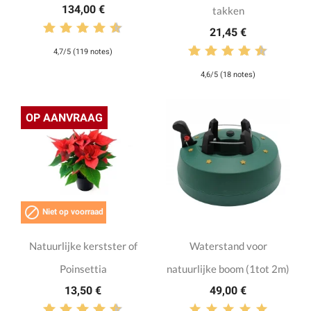
134,00 €
takken
21,45 €
4,7/5 (119 notes)
4,6/5 (18 notes)
OP AANVRAAG

Niet op voorraad
Natuurlijke kerstster of
Waterstand voor
Poinsettia
natuurlijke boom (1tot 2m)
13,50 €
49,00 €