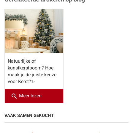
Natuurlijke of
kunstkerstboom? Hoe
maak je de juiste keuze
voor Kerst?✨
search
Meer lezen
VAAK SAMEN GEKOCHT