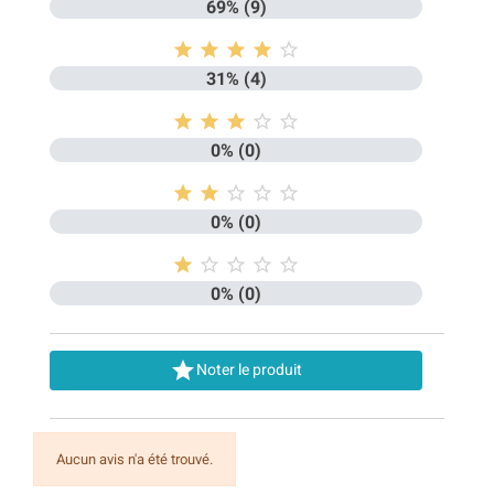
69% (9)





31% (4)





0% (0)





0% (0)





0% (0)

Noter le produit
Aucun avis n'a été trouvé.