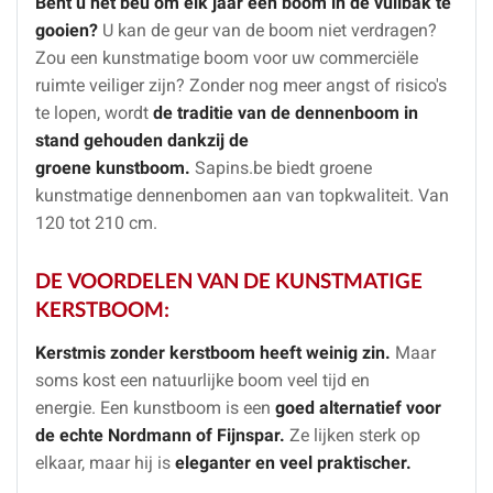
Bent u het beu om elk jaar een boom in de vuilbak te
gooien?
U kan de geur van de boom niet verdragen?
Zou een kunstmatige boom voor uw commerciële
ruimte veiliger zijn? Zonder nog meer angst of risico's
te lopen, wordt
de traditie van de dennenboom in
stand gehouden dankzij de
groene kunstboom.
Sapins.be biedt groene
kunstmatige dennenbomen aan van topkwaliteit. Van
120 tot 210 cm.
DE VOORDELEN VAN DE KUNSTMATIGE
KERSTBOOM:
Kerstmis zonder kerstboom heeft weinig zin.
Maar
soms kost een natuurlijke boom veel tijd en
energie.
Een kunstboom is een
goed alternatief voor
de echte Nordmann of Fijnspar.
Ze lijken sterk op
elkaar, maar hij is
eleganter en veel praktischer.