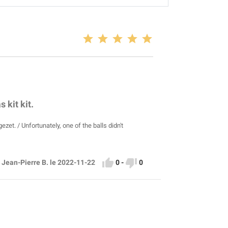
 kit kit.
et. / Unfortunately, one of the balls didn't


0
-
0
 Jean-Pierre B. le 2022-11-22