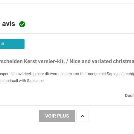
s avis

uit
scheiden Kerst versier-kit. / Nice and variated christmas
ort niet overleefd, maar dit wordt na een kort telefoontje met Sapins.be rechtgez
 a short call with Sapins.be
Door

VOIR PLUS