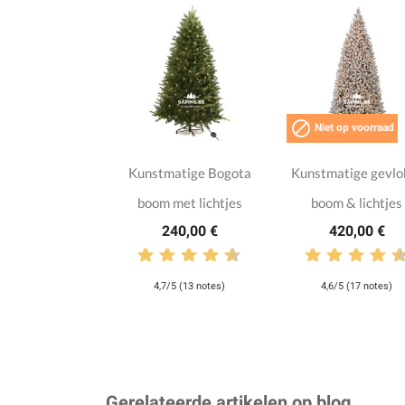

Niet op voorraad
Kunstmatige Bogota
Kunstmatige gevlo
boom met lichtjes
boom & lichtjes
240,00 €
420,00 €
4,7/5 (13 notes)
4,6/5 (17 notes)
Gerelateerde artikelen op blog