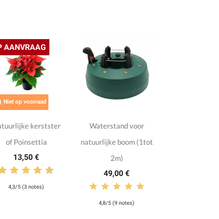
P AANVRAAG

Niet op voorraad
tuurlijke kerstster
Waterstand voor
of Poinsettia
natuurlijke boom (1tot
13,50 €
2m)
49,00 €
4,3/5 (3 notes)
4,8/5 (9 notes)