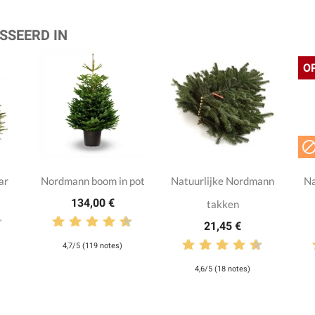
SSEERD IN
O
ar
Nordmann boom in pot
Natuurlijke Nordmann
Na
134,00 €
takken
21,45 €
4,7/5 (119 notes)
4,6/5 (18 notes)