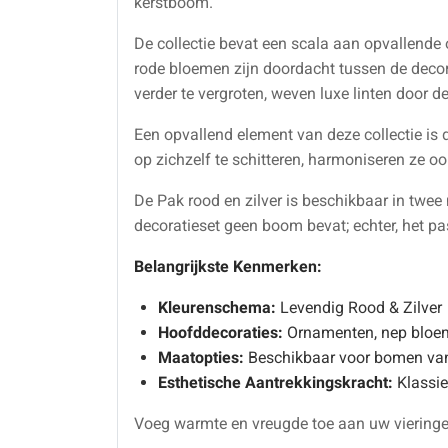
kerstboom.
De collectie bevat een scala aan opvallende 
rode bloemen zijn doordacht tussen de decor
verder te vergroten, weven luxe linten door d
Een opvallend element van deze collectie is 
op zichzelf te schitteren, harmoniseren ze o
De Pak rood en zilver is beschikbaar in twe
decoratieset geen boom bevat; echter, het pas
Belangrijkste Kenmerken:
Kleurenschema:
Levendig Rood & Zilver
Hoofddecoraties:
Ornamenten, nep bloem
Maatopties:
Beschikbaar voor bomen van 
Esthetische Aantrekkingskracht:
Klassiek
Voeg warmte en vreugde toe aan uw vieringe