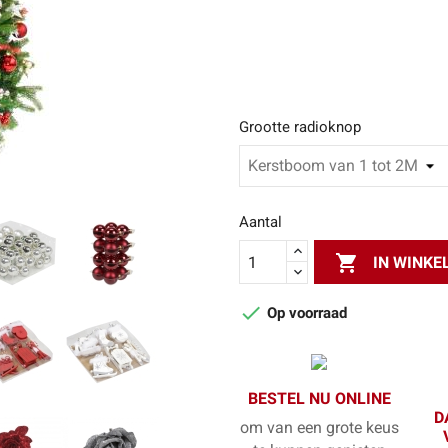
Grootte radioknop
Aantal

IN WINK

Op voorraad
BESTEL NU ONLINE
D
om van een grote keus