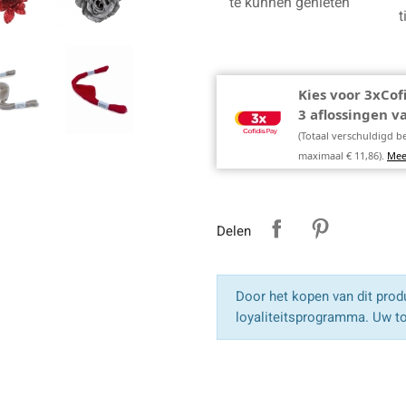
te kunnen genieten
t
Kies voor 3xCof
3 aflossingen 
(Totaal verschuldigd b
maximaal € 11,86).
Mee
Delen
Door het kopen van dit produ
loyaliteitsprogramma. Uw to