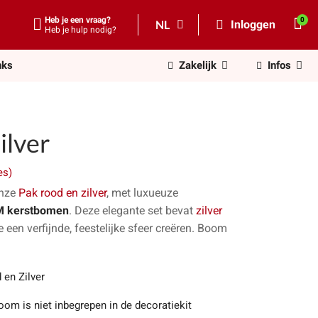
Heb je een vraag?
NL
Inloggen
Heb je hulp nodig?
nks
Zakelijk
Infos
ilver
es)
onze
Pak rood en zilver
, met luxueuze
M kerstbomen
. Deze elegante set bevat
zilver
 een verfijnde, feestelijke sfeer creëren. Boom
 en Zilver
oom is niet inbegrepen in de decoratiekit