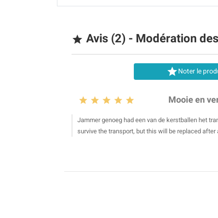
Avis (2) - Modération de


Noter le prod
Mooie en ver





Jammer genoeg had een van de kerstballen het transp
survive the transport, but this will be replaced after