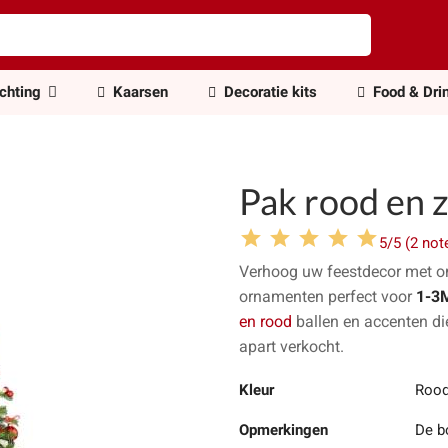
ichting
Kaarsen
Decoratie kits
Food & Dri
Pak rood en z
5/5 (2 not
Verhoog uw feestdecor met 
ornamenten perfect voor
1-3
en rood
ballen en accenten die
apart verkocht.
Kleur
Rood
Opmerkingen
De b