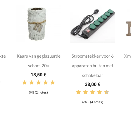
kte
Kaars van geglazuurde
Stroomstekker voor 6
Xma
schors 20u
apparaten buiten met
18,50 €
schakelaar
38,00 €
5/5 (2 notes)
4,3/5 (4 notes)