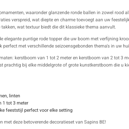
ornamenten, waaronder glanzende ronde ballen in zowel rood als z
aties verspreid, wat diepte en charme toevoegt aan uw feestelij
e takken, wat textuur biedt die dit klassieke thema aanvult.
de elegante puntige rode topper die uw boom met verfijning kroo
ok perfect met verschillende seizoensgebonden thema's in uw hui
e maten: kerstboom van 1 tot 2 meter en kerstboom van 2 tot 3 m
t prachtig bij elke middelgrote of grote kunstkerstboom die u ki
en, linten
1 tot 3 meter
e feeststijl perfect voor elke setting
n met deze betoverende decoratieset van Sapins BE!