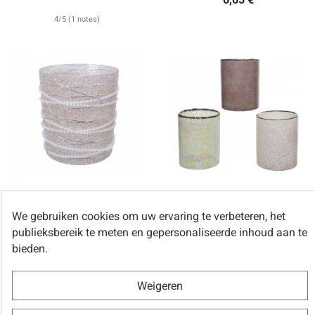
4/5 (1 notes)
Grote kaarshouder met parels
Trio van kaarshouders
We gebruiken cookies om uw ervaring te verbeteren, het
8,15 €
21,65 €
publieksbereik te meten en gepersonaliseerde inhoud aan te
bieden.
5/5 (2 notes)
Weigeren