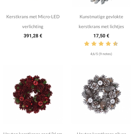
Kerstkrans met Micro-LED
Kunstmatige gevlokte
verlichting
kerstkrans met lichtjes
391,28 €
17,50 €
4,6/5 (9 notes)
Houten kerstkrans rood 26cm
Houten kerstkrans zilver