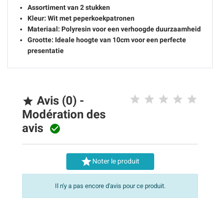
Assortiment van 2 stukken
Kleur: Wit met peperkoekpatronen
Materiaal: Polyresin voor een verhoogde duurzaamheid
Grootte: Ideale hoogte van 10cm voor een perfecte
presentatie
Avis (0) -

Modération des
avis


Noter le produit
Il n'y a pas encore d'avis pour ce produit.