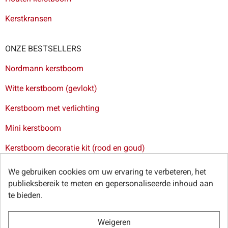
Kerstkransen
ONZE BESTSELLERS
Nordmann kerstboom
Witte kerstboom (gevlokt)
Kerstboom met verlichting
Mini kerstboom
Kerstboom decoratie kit (rood en goud)
Levering van kerstbomen in Brussel
-
Levering van
We gebruiken cookies om uw ervaring te verbeteren, het
kerstbomen in Antwerpen
-
Levering van kerstbomen in Gent
publieksbereik te meten en gepersonaliseerde inhoud aan
-
Levering van kerstbomen in Leuven
te bieden.
Weigeren