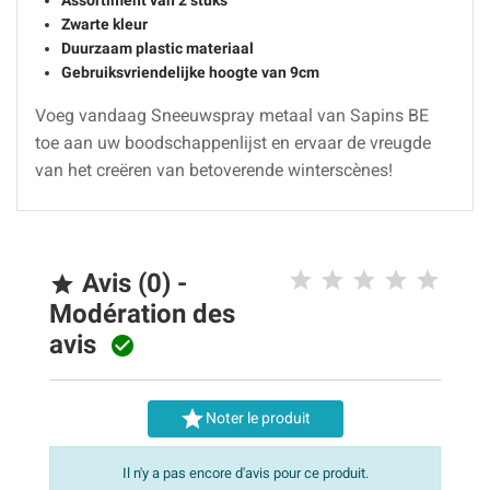
Zwarte kleur
Duurzaam plastic materiaal
Gebruiksvriendelijke hoogte van 9cm
Voeg vandaag Sneeuwspray metaal van Sapins BE
toe aan uw boodschappenlijst en ervaar de vreugde
van het creëren van betoverende winterscènes!
Avis (0) -

Modération des
avis


Noter le produit
Il n'y a pas encore d'avis pour ce produit.