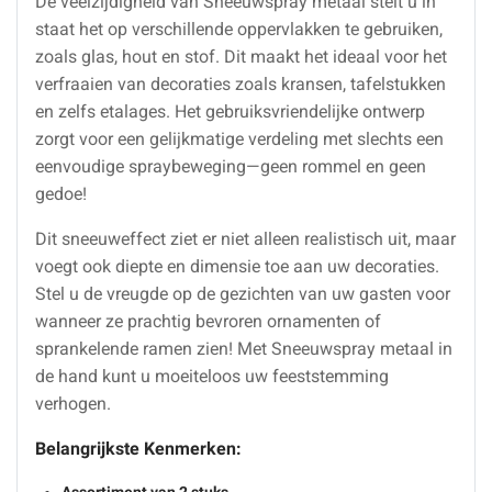
De veelzijdigheid van Sneeuwspray metaal stelt u in
staat het op verschillende oppervlakken te gebruiken,
zoals glas, hout en stof. Dit maakt het ideaal voor het
verfraaien van decoraties zoals kransen, tafelstukken
en zelfs etalages. Het gebruiksvriendelijke ontwerp
zorgt voor een gelijkmatige verdeling met slechts een
eenvoudige spraybeweging—geen rommel en geen
gedoe!
Dit sneeuweffect ziet er niet alleen realistisch uit, maar
voegt ook diepte en dimensie toe aan uw decoraties.
Stel u de vreugde op de gezichten van uw gasten voor
wanneer ze prachtig bevroren ornamenten of
sprankelende ramen zien! Met Sneeuwspray metaal in
de hand kunt u moeiteloos uw feeststemming
verhogen.
Belangrijkste Kenmerken:
Assortiment van 2 stuks