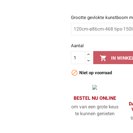
Grootte gevlokte kunstboom me
Aantal

IN WINK

Niet op voorraad
BESTEL NU ONLINE
D
om van een grote keus
te kunnen genieten
t