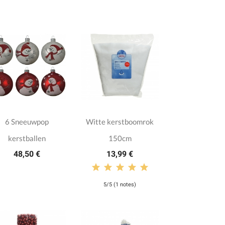
6 Sneeuwpop
Witte kerstboomrok
kerstballen
150cm
48,50 €
13,99 €
5/5 (1 notes)