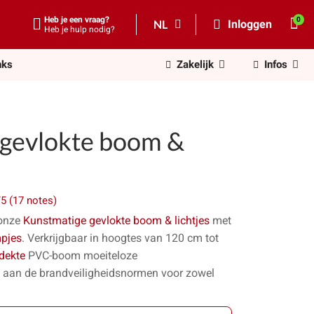
Heb je een vraag?
NL
Inloggen
Heb je hulp nodig?
nks
Zakelijk
Infos
 gevlokte boom &
/5 (17 notes)
 onze
Kunstmatige gevlokte boom & lichtjes
met
pjes
. Verkrijgbaar in hoogtes van 120 cm tot
dekte
PVC-boom moeiteloze
t aan de brandveiligheidsnormen voor zowel