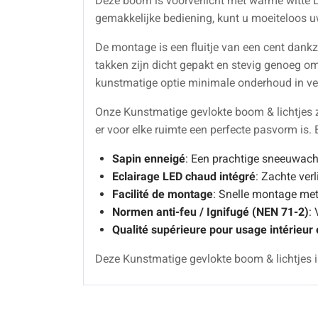
Deze boom is voorverlicht met warme witte L
gemakkelijke bediening, kunt u moeiteloos uw
De montage is een fluitje van een cent dankz
takken zijn dicht gepakt en stevig genoeg o
kunstmatige optie minimale onderhoud in verg
Onze Kunstmatige gevlokte boom & lichtjes z
er voor elke ruimte een perfecte pasvorm is.
Sapin enneigé
: Een prachtige sneeuwacht
Eclairage LED chaud intégré
: Zachte ver
Facilité de montage
: Snelle montage met
Normen anti-feu / Ignifugé (NEN 71-2)
:
Qualité supérieure pour usage intérieur 
Deze Kunstmatige gevlokte boom & lichtjes is 