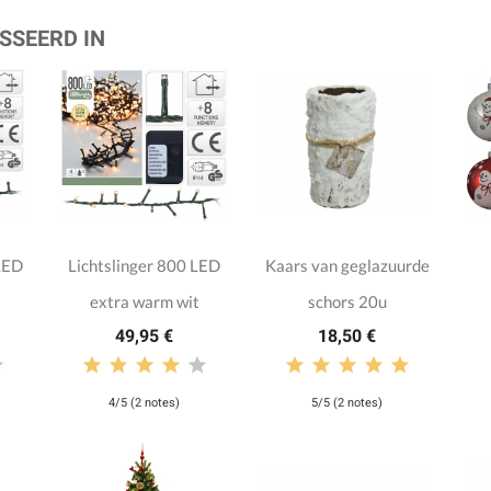
SSEERD IN
LED
Lichtslinger 800 LED
Kaars van geglazuurde
extra warm wit
schors 20u
49,95 €
18,50 €
4/5 (2 notes)
5/5 (2 notes)