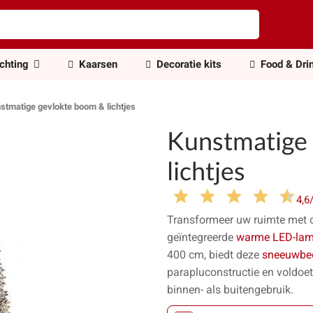
ichting
Kaarsen
Decoratie kits
Food & Dri
stmatige gevlokte boom & lichtjes
Kunstmatige
lichtjes
4,6
Transformeer uw ruimte met
geïntegreerde
warme LED-lam
400 cm, biedt deze
sneeuwbe
parapluconstructie en voldoe
binnen- als buitengebruik.