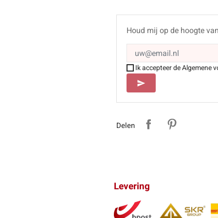
Houd mij op de hoogte va
Ik accepteer de Algemene v
SEND
send
Delen
Levering