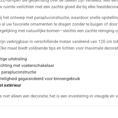
ED-lampen die gelijkmatig over de takken zijn verdeeld. Met een
 ruimte verlichten met een zachte gloed die bij elke feestdecora
ij het ontwerp met parapluconstructie, waardoor snelle opstellin
m al uw favoriete ornamenten te dragen zonder te buigen of door
elijking met natuurlijke bomen—slechts een zachte reiniging om h
ijn verkrijgbaar in verschillende maten variërend van 120 cm 
 Elke maat biedt voldoende tips en lichten voor maximale decora
ige uitstraling
lichting met voetenschakelaar
 parapluconstructie
 Veiligheid gegarandeerd voor binnengebruik
et extérieur
niet alleen een decoratie; het is een investering in vreugde en vi