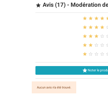
Avis (17) - Modération d






















Noter le produ
Aucun avis n'a été trouvé.