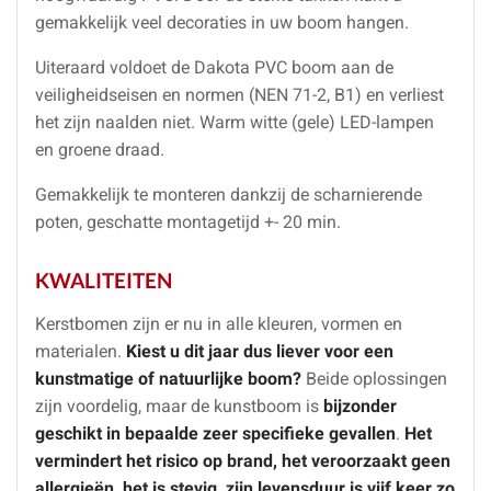
gemakkelijk veel decoraties in uw boom hangen.
Uiteraard voldoet de Dakota PVC boom aan de
veiligheidseisen en normen (NEN 71-2, B1) en verliest
het zijn naalden niet.
Warm witte (gele) LED-lampen
en groene draad.
Gemakkelijk te monteren dankzij de scharnierende
poten, geschatte montagetijd +- 20 min.
KWALITEITEN
Kerstbomen zijn er nu in alle kleuren, vormen en
materialen.
Kiest u dit jaar dus liever voor een
kunstmatige of natuurlijke boom?
Beide oplossingen
zijn voordelig, maar
de kunstboom is
bijzonder
geschikt in bepaalde zeer specifieke gevallen
.
Het
vermindert het risico op brand, het veroorzaakt geen
allergieën, het is stevig, zijn levensduur is vijf keer zo