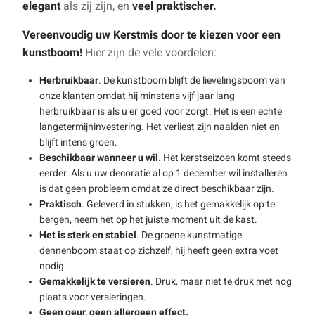
elegant
als zij zijn, en
veel praktischer.
Vereenvoudig uw Kerstmis door te kiezen voor een
kunstboom!
Hier zijn de vele voordelen:
Herbruikbaar
. De kunstboom blijft de lievelingsboom van
onze klanten omdat hij minstens vijf jaar lang
herbruikbaar is als u er goed voor zorgt. Het is een echte
langetermijninvestering. Het verliest zijn naalden niet en
blijft intens groen.
Beschikbaar wanneer u wil
.
Het kerstseizoen komt steeds
eerder. Als u uw decoratie al op 1 december wil installeren
is dat geen probleem omdat ze direct beschikbaar zijn.
Praktisch
. Geleverd in stukken, is het gemakkelijk op te
bergen, neem het op het juiste moment uit de kast.
Het is sterk en stabiel
.
De groene kunstmatige
dennenboom staat op zichzelf, hij heeft geen extra voet
nodig.
Gemakkelijk te versieren
.
Druk, maar niet te druk met nog
plaats voor versieringen.
Geen geur, geen allergeen effect.