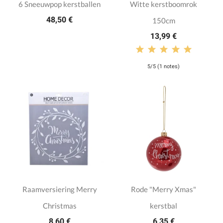
6 Sneeuwpop kerstballen
Witte kerstboomrok
48,50 €
150cm
13,99 €
5/5 (1 notes)
Raamversiering Merry
Rode "Merry Xmas"
Christmas
kerstbal
8,60 €
6,35 €