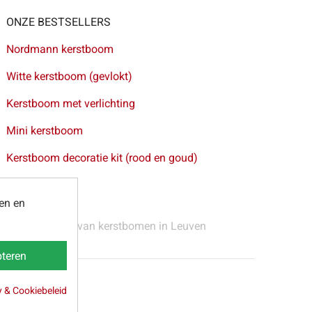
ONZE BESTSELLERS
Nordmann kerstboom
Witte kerstboom (gevlokt)
Kerstboom met verlichting
Mini kerstboom
Kerstboom decoratie kit (rood en goud)
ten en
 Gent
-
Levering van kerstbomen in Leuven
teren
y & Cookiebeleid
webpartners