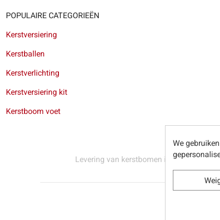
POPULAIRE CATEGORIEËN
Kerstversiering
Kerstballen
Kerstverlichting
Kerstversiering kit
Kerstboom voet
We gebruiken 
gepersonalise
Levering van kerstbomen in Brussel
-
Leve
Wei
© Sapins.be