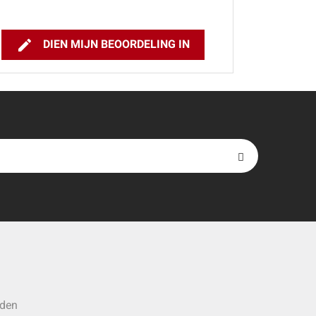

DIEN MIJN BEOORDELING IN
rden