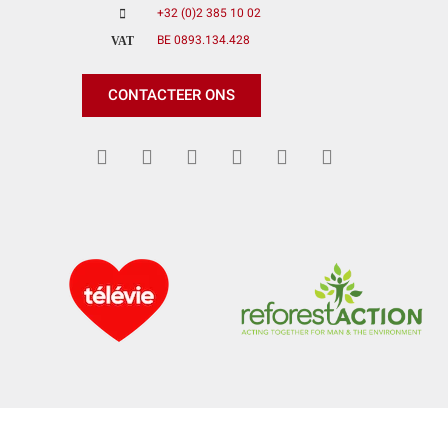
+32 (0)2 385 10 02
BE 0893.134.428
VAT
CONTACTEER ONS