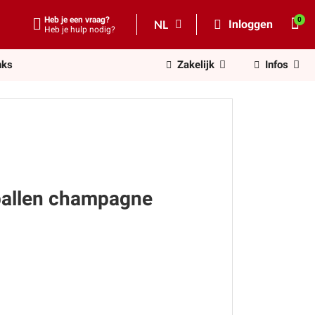
Heb je een vraag?
NL
Inloggen
Heb je hulp nodig?
nks
Zakelijk
Infos
ballen champagne