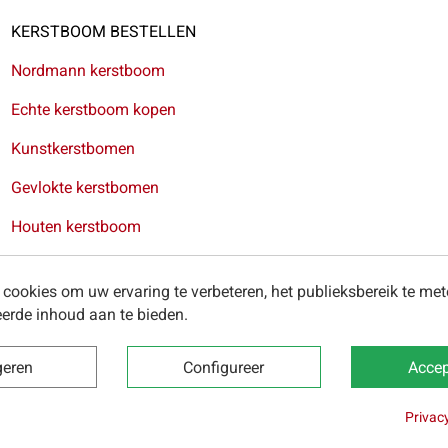
KERSTBOOM BESTELLEN
Nordmann kerstboom
Echte kerstboom kopen
Kunstkerstbomen
Gevlokte kerstbomen
Houten kerstboom
Kerstkransen
cookies om uw ervaring te verbeteren, het publieksbereik te me
erde inhoud aan te bieden.
ring van kerstbomen in Antwerpen
-
Levering van kerstbomen in
geren
Configureer
Accep
Privac
 2025 -
Algemene voorwaarden
-
Privacybeleid
-
Cookies
-
Onze 