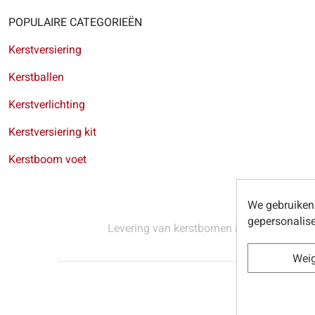
POPULAIRE CATEGORIEËN
Kerstversiering
Kerstballen
Kerstverlichting
Kerstversiering kit
Kerstboom voet
We gebruiken 
gepersonalise
Levering van kerstbomen in Brussel
-
Leve
Wei
© Sapins.be