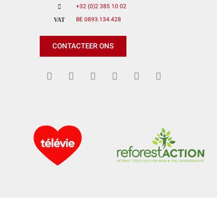
+32 (0)2 385 10 02
BE 0893.134.428
VAT
CONTACTEER ONS