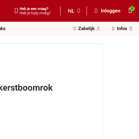
Heb je een vraag?
NL
Inloggen
Heb je hulp nodig?
nks
Zakelijk
Infos
 kerstboomrok