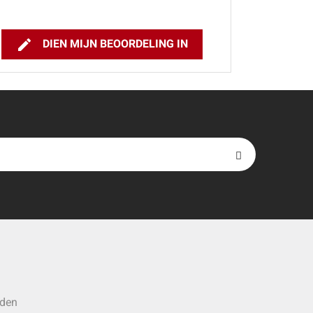

DIEN MIJN BEOORDELING IN
rden