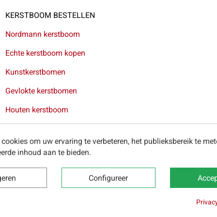
KERSTBOOM BESTELLEN
Nordmann kerstboom
Echte kerstboom kopen
Kunstkerstbomen
Gevlokte kerstbomen
Houten kerstboom
Kerstkransen
cookies om uw ervaring te verbeteren, het publieksbereik te me
erde inhoud aan te bieden.
ring van kerstbomen in Antwerpen
-
Levering van kerstbomen in
geren
Configureer
Accep
Privac
 2025 -
Algemene voorwaarden
-
Privacybeleid
-
Cookies
-
Onze 