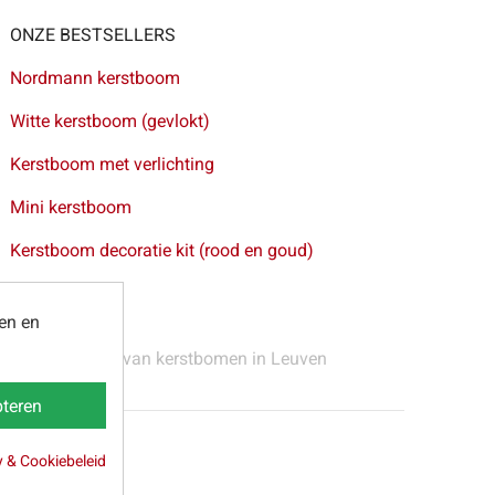
ONZE BESTSELLERS
Nordmann kerstboom
Witte kerstboom (gevlokt)
Kerstboom met verlichting
Mini kerstboom
Kerstboom decoratie kit (rood en goud)
ten en
 Gent
-
Levering van kerstbomen in Leuven
teren
y & Cookiebeleid
webpartners