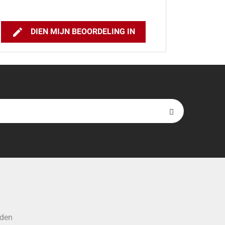

DIEN MIJN BEOORDELING IN
rden