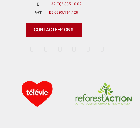
+32 (0)2 385 10 02
BE 0893.134.428
VAT
CONTACTEER ONS