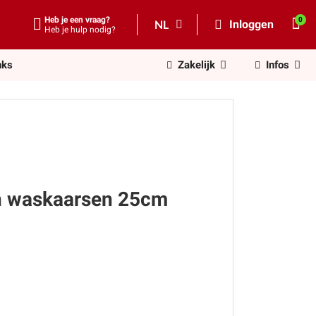
Heb je een vraag?
NL
Inloggen
Heb je hulp nodig?
nks
Zakelijk
Infos
en waskaarsen 25cm