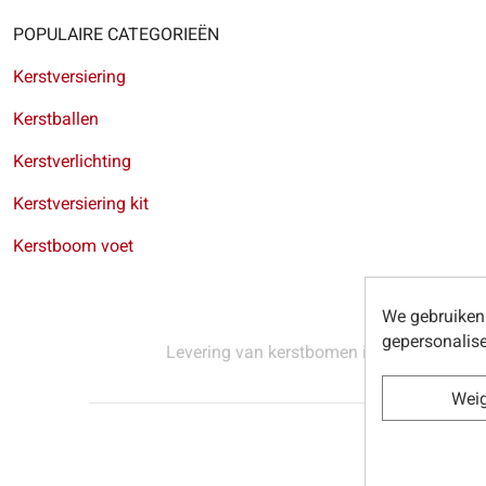
POPULAIRE CATEGORIEËN
Kerstversiering
Kerstballen
Kerstverlichting
Kerstversiering kit
Kerstboom voet
We gebruiken 
gepersonalise
Levering van kerstbomen in Brussel
-
Leve
Wei
© Sapins.be