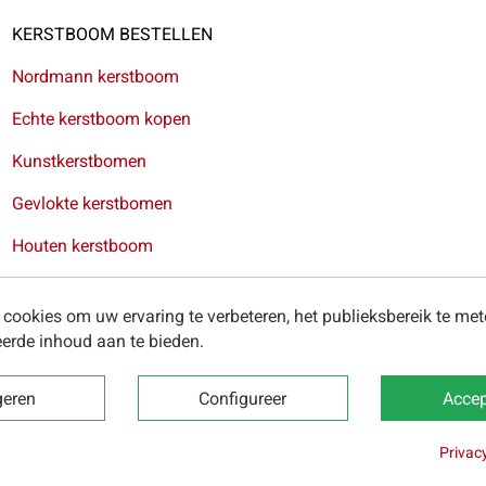
KERSTBOOM BESTELLEN
Nordmann kerstboom
Echte kerstboom kopen
Kunstkerstbomen
Gevlokte kerstbomen
Houten kerstboom
Kerstkransen
cookies om uw ervaring te verbeteren, het publieksbereik te me
erde inhoud aan te bieden.
ring van kerstbomen in Antwerpen
-
Levering van kerstbomen in
geren
Configureer
Accep
Privac
 2025 -
Algemene voorwaarden
-
Privacybeleid
-
Cookies
-
Onze 