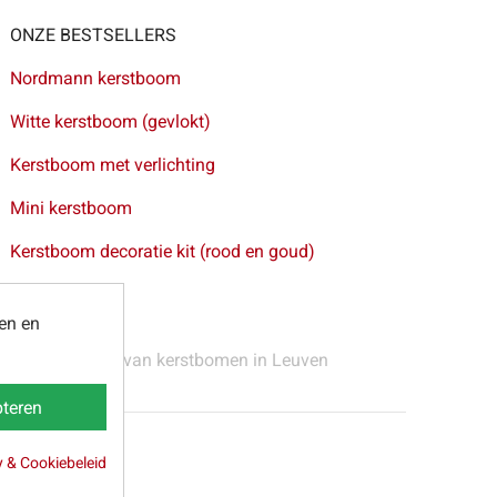
ONZE BESTSELLERS
Nordmann kerstboom
Witte kerstboom (gevlokt)
Kerstboom met verlichting
Mini kerstboom
Kerstboom decoratie kit (rood en goud)
ten en
 Gent
-
Levering van kerstbomen in Leuven
teren
y & Cookiebeleid
webpartners