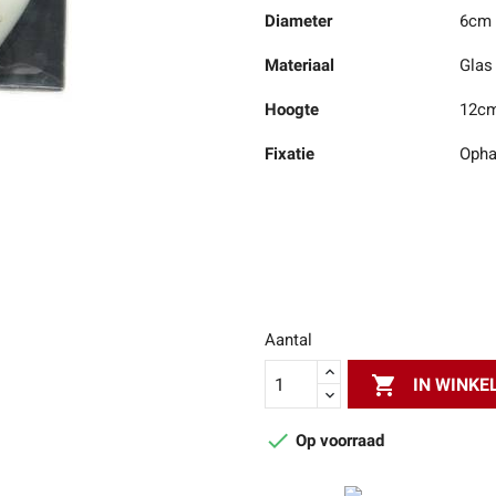
Diameter
6cm
Materiaal
Glas
Hoogte
12c
Fixatie
Opha
Aantal

IN WINK

Op voorraad