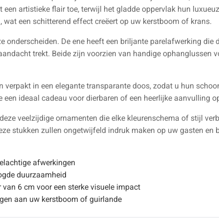
en artistieke flair toe, terwijl het gladde oppervlak hun luxueuze
ig, wat een schitterend effect creëert op uw kerstboom of krans.
e onderscheiden. De ene heeft een briljante parelafwerking die di
e aandacht trekt. Beide zijn voorzien van handige ophanglussen 
 verpakt in een elegante transparante doos, zodat u hun schoon
een ideaal cadeau voor dierbaren of een heerlijke aanvulling op
 deze veelzijdige ornamenten die elke kleurenschema of stijl verb
eze stukken zullen ongetwijfeld indruk maken op uw gasten en b
relachtige afwerkingen
ogde duurzaamheid
van 6 cm voor een sterke visuele impact
igen aan uw kerstboom of guirlande