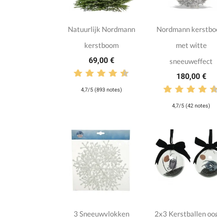
Natuurlijk Nordmann
Nordmann kerstb
kerstboom
met witte
69,00 €
sneeuweffect
180,00 €
4,7/5 (893 notes)
4,7/5 (42 notes)
3 Sneeuwvlokken
2x3 Kerstballen oo