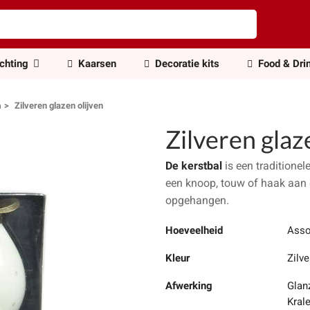
ichting
Kaarsen
Decoratie kits
Food & Dri
n
Zilveren glazen olijven
Zilveren glaz
De kerstbal
is een traditionel
een knoop, touw of haak aan
opgehangen.
Hoeveelheid
Asso
Kleur
Zilve
Afwerking
Glan
Kral