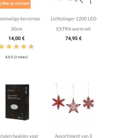

Niet op voorraad
stmatige kerstroos
Lichtslinger 1200 LED
30cm
EXTRA warm wit
14,00 €
74,95 €
4,5/5 (2 notes)
talen haakjes voor
Assortiment van 3