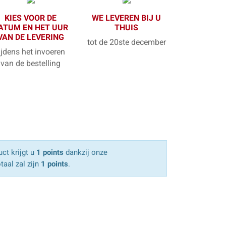
KIES VOOR DE
WE LEVEREN BIJ U
ATUM EN HET UUR
THUIS
VAN DE LEVERING
tot de 20ste december
ijdens het invoeren
van de bestelling
ct krijgt u
1 points
dankzij onze
taal zal zijn
1 points
.