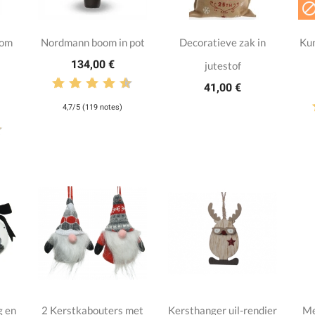
oom
Nordmann boom in pot
Decoratieve zak in
Kun
134,00 €
jutestof
41,00 €
4,7/5 (119 notes)
g en
2 Kerstkabouters met
Kersthanger uil-rendier
Me