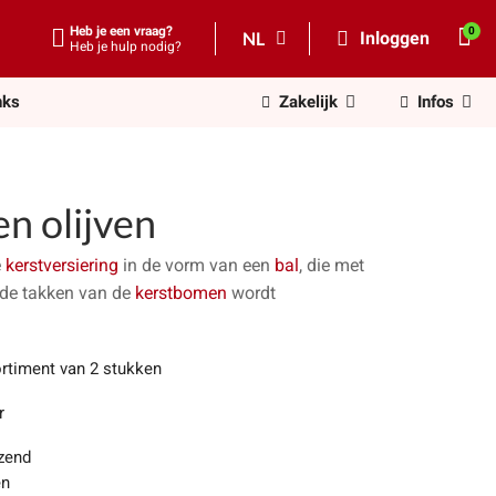
Heb je een vraag?
NL
Inloggen
Heb je hulp nodig?
nks
Zakelijk
Infos
en olijven
e
kerstversiering
in de vorm van een
bal
, die met
 de takken van de
kerstbomen
wordt
rtiment van 2 stukken
r
zend
en