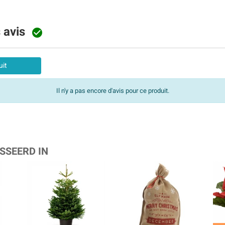
s avis

uit
Il n'y a pas encore d'avis pour ce produit.
SSEERD IN