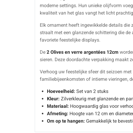
moderne settings. Hun unieke olijfvorm voegt e
kwaliteit van het glas vangt het licht pracht
Elk ornament heeft ingewikkelde details die z
straalt met een glanzende schittering die d
favoriete feestelijke displays.
De
2 Olives en verre argentées 12cm
worden
sieren. Deze doordachte verpakking maakt ze 
Verhoog uw feestelijke sfeer dit seizoen met
familiebijeenkomsten of intieme vieringen, d
Hoeveelheid:
Set van 2 stuks
Kleur:
Zilverkleurig met glanzende en pa
Materiaal:
Hoogwaardig glas voor verho
Afmeting:
Hoogte van 12 cm en diameter 
Om op te hangen:
Gemakkelijk te bevest