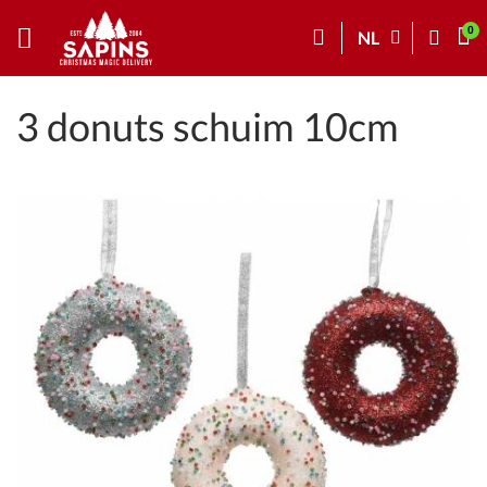
NL
3 donuts schuim 10cm