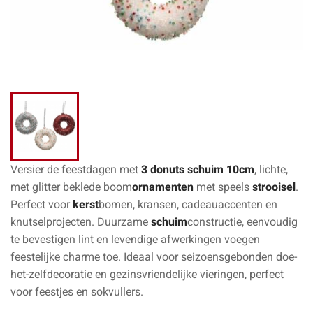
Versier de feestdagen met
3 donuts schuim 10cm
, lichte,
met glitter beklede boom
ornamenten
met speels
strooisel
.
Perfect voor
kerst
bomen, kransen, cadeauaccenten en
knutselprojecten. Duurzame
schuim
constructie, eenvoudig
te bevestigen lint en levendige afwerkingen voegen
feestelijke charme toe. Ideaal voor seizoensgebonden doe-
het-zelfdecoratie en gezinsvriendelijke vieringen, perfect
voor feestjes en sokvullers.