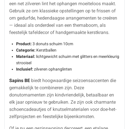
een net zilveren lint het ophangen moeiteloos maakt.
Gebruik ze om klassieke opstellingen op te frissen of
om gedurfde, hedendaagse arrangementen te creëren
— ideaal als onderdeel van een themaboom, als
feestelijk tafeldecor of handgemaakte kerstkrans.
Product:
3 donuts schuim 10cm
Categorie:
Kerstballen
Materiaal:
lichtgewicht schuim met glitters en meerkleurig
strooisel
Inclusief:
zilveren ophanglinten
Sapins BE
biedt hoogwaardige seizoensaccenten die
gemakkelijk te combineren zijn. Deze
donutornamenten zijn kindvriendelijk, betaalbaar en
elk jaar opnieuw te gebruiken. Ze zijn ook charmante
schoencadeautjes of knutselmaterialen voor doe-het-
zelfprojecten en feestelijke bijeenkomsten.
Of je nu een gezinswoning decoreert, een etalage