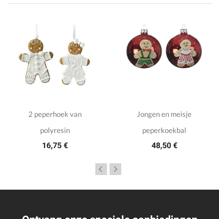
2 peperhoek van
Jongen en meisje
polyresin
peperkoekbal
16,75 €
48,50 €