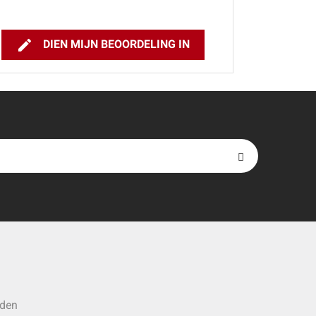

DIEN MIJN BEOORDELING IN
rden