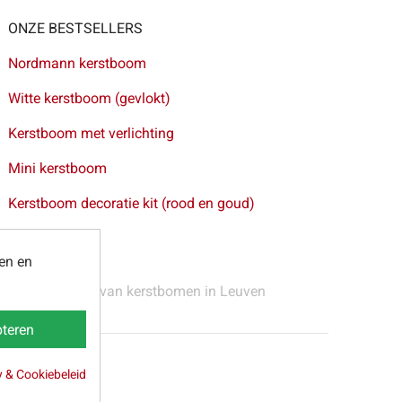
ONZE BESTSELLERS
Nordmann kerstboom
Witte kerstboom (gevlokt)
Kerstboom met verlichting
Mini kerstboom
Kerstboom decoratie kit (rood en goud)
ten en
 Gent
-
Levering van kerstbomen in Leuven
teren
y & Cookiebeleid
webpartners