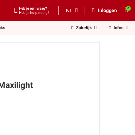
Heb je een vraag?
NL
Inloggen
Heb je hulp nodig?
nks
Zakelijk
Infos
Maxilight