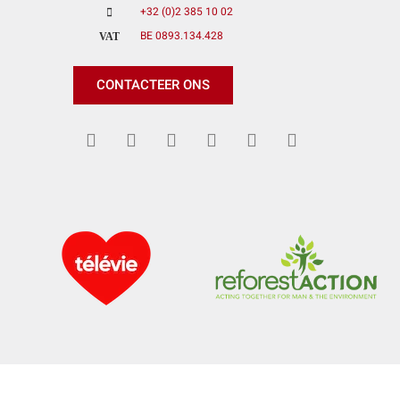
+32 (0)2 385 10 02
BE 0893.134.428
VAT
CONTACTEER ONS