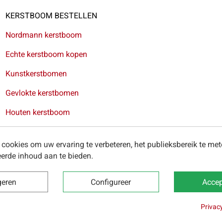
KERSTBOOM BESTELLEN
Nordmann kerstboom
Echte kerstboom kopen
Kunstkerstbomen
Gevlokte kerstbomen
Houten kerstboom
Kerstkransen
cookies om uw ervaring te verbeteren, het publieksbereik te me
erde inhoud aan te bieden.
ring van kerstbomen in Antwerpen
-
Levering van kerstbomen in
geren
Configureer
Accep
Privac
 2025 -
Algemene voorwaarden
-
Privacybeleid
-
Cookies
-
Onze 