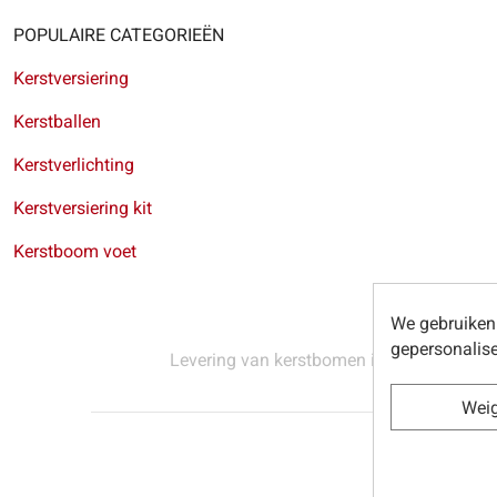
POPULAIRE CATEGORIEËN
Kerstversiering
Kerstballen
Kerstverlichting
Kerstversiering kit
Kerstboom voet
We gebruiken 
gepersonalise
Levering van kerstbomen in Brussel
-
Leve
Wei
© Sapins.be