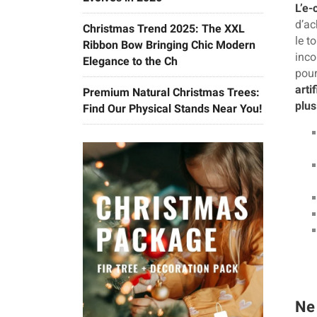
L’e-
d’ac
Christmas Trend 2025: The XXL
le t
Ribbon Bow Bringing Chic Modern
inco
Elegance to the Ch
pou
arti
Premium Natural Christmas Trees:
plus
Find Our Physical Stands Near You!
Ne 