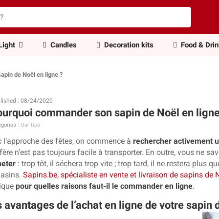
Light
Candles
Decoration kits
Food & Dri
pin de Noël en ligne ?
lished : 08/24/2020
urquoi commander son sapin de Noël en ligne
gories :
Our tips
 l’approche des fêtes, on commence à
rechercher activement u
fère n’est pas toujours facile à transporter. En outre, vous ne sa
heter
: trop tôt, il séchera trop vite ; trop tard, il ne restera plu
asins.
Sapins.be, spécialiste en vente et livraison de sapins d
lique
pour quelles raisons faut-il le commander en ligne
.
 avantages de l’achat en ligne de votre sapin 