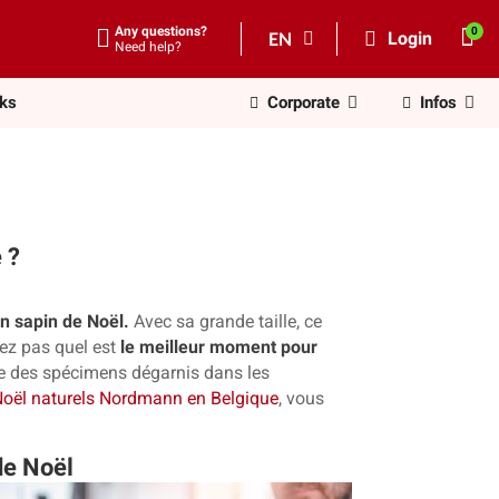
Any questions?
EN
Login
Need help?
nks
Corporate
Infos
 ?
n sapin de Noël.
Avec sa grande taille, ce
vez pas quel est
le meilleur moment pour
s que des spécimens dégarnis dans les
e Noël naturels Nordmann en Belgique
, vous
de Noël