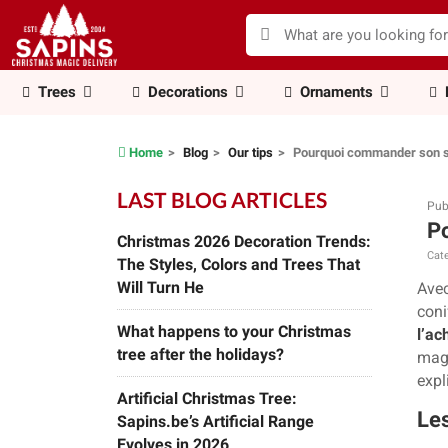
Trees
Decorations
Ornaments
Home
Blog
Our tips
Pourquoi commander son sa
LAST BLOG ARTICLES
Pub
Po
Christmas 2026 Decoration Trends:
Cate
The Styles, Colors and Trees That
Will Turn He
Avec
coni
What happens to your Christmas
l’ac
tree after the holidays?
mag
exp
Artificial Christmas Tree:
Les
Sapins.be’s Artificial Range
Evolves in 2026