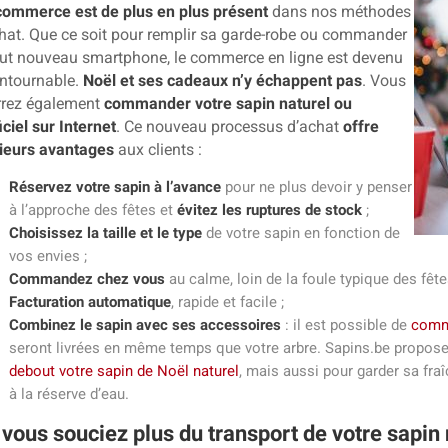
commerce est de plus en plus présent
dans nos méthodes
hat. Que ce soit pour remplir sa garde-robe ou commander
out nouveau smartphone, le commerce en ligne est devenu
ntournable.
Noël et ses cadeaux n’y échappent pas
. Vous
rrez également
commander votre sapin naturel ou
ficiel sur Internet
. Ce nouveau processus d’achat
offre
ieurs avantages
aux clients :
Réservez votre sapin à l’avance
pour ne plus devoir y penser
à l’approche des fêtes et
évitez les ruptures de stock
;
Choisissez la taille et le type
de votre sapin en fonction de
vos envies ;
Commandez chez vous
au calme, loin de la foule typique des fêtes
Facturation automatique
, rapide et facile ;
Combinez le sapin avec ses accessoires
: il est possible de
comma
seront livrées en même temps que votre arbre. Sapins.be propos
debout votre sapin de Noël naturel
, mais aussi pour garder sa fra
à la réserve d’eau.
vous souciez plus du transport de votre sapin 