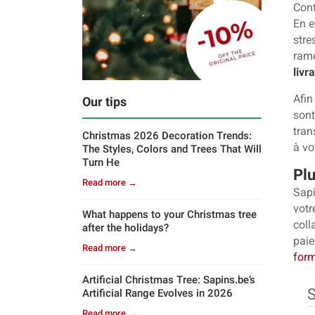
Con
En e
stre
rame
livr
Afin
Our tips
sont
tran
Christmas 2026 Decoration Trends:
à vo
The Styles, Colors and Trees That Will
Turn He
Plu
Read more →
Sap
votr
What happens to your Christmas tree
coll
after the holidays?
paie
Read more →
form
Artificial Christmas Tree: Sapins.be’s
S
Artificial Range Evolves in 2026
Read more →