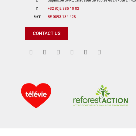
Sapins.be SPRL, Chaussée de Tubize 483A - bte 2 1420 
+32 (0)2 385 10 02
BE 0893.134.428
VAT
CONTACT US