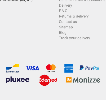
Braine-l'Alleud (Belgium)
Delivery
F.A.Q
Returns & delivery
Contact us
Sitemap
Blog
Track your delivery