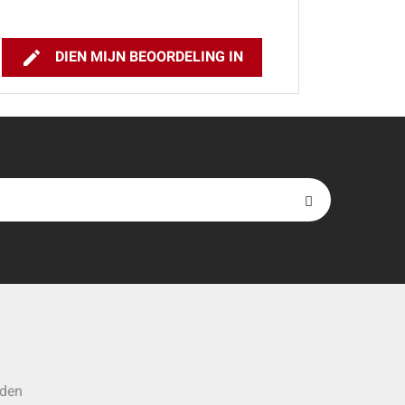

DIEN MIJN BEOORDELING IN
rden