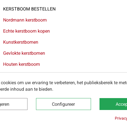
KERSTBOOM BESTELLEN
Nordmann kerstboom
Echte kerstboom kopen
Kunstkerstbomen
Gevlokte kerstbomen
Houten kerstboom
Kerstkransen
cookies om uw ervaring te verbeteren, het publieksbereik te me
erde inhoud aan te bieden.
ring van kerstbomen in Antwerpen
-
Levering van kerstbomen in
geren
Configureer
Accep
Privac
 2025 -
Algemene voorwaarden
-
Privacybeleid
-
Cookies
-
Onze 