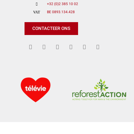
+32 (0)2 385 10 02
BE 0893.134.428
VAT
CONTACTEER ONS