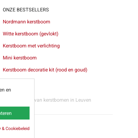
ONZE BESTSELLERS
Nordmann kerstboom
Witte kerstboom (gevlokt)
Kerstboom met verlichting
Mini kerstboom
Kerstboom decoratie kit (rood en goud)
ten en
 Gent
-
Levering van kerstbomen in Leuven
teren
y & Cookiebeleid
webpartners