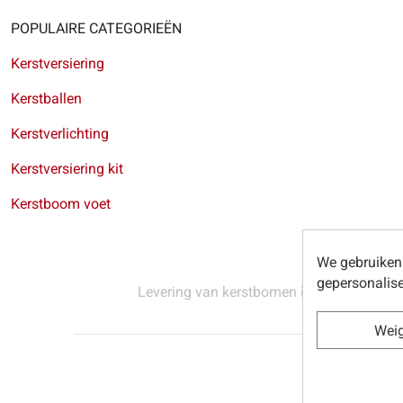
POPULAIRE CATEGORIEËN
Kerstversiering
Kerstballen
Kerstverlichting
Kerstversiering kit
Kerstboom voet
We gebruiken 
gepersonalise
Levering van kerstbomen in Brussel
-
Leve
Wei
© Sapins.be