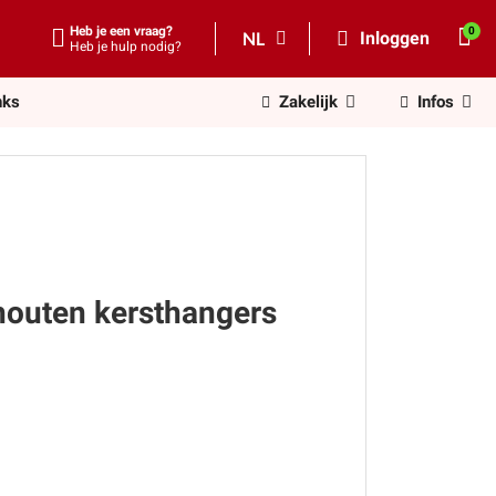
Heb je een vraag?
NL
Inloggen
Heb je hulp nodig?
nks
Zakelijk
Infos
houten kersthangers