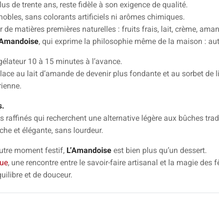
lus de trente ans, reste fidèle à son exigence de qualité.
 nobles, sans colorants artificiels ni arômes chimiques.
de matières premières naturelles : fruits frais, lait, crème, ama
’Amandoise
, qui exprime la philosophie même de la maison : authe
gélateur 10 à 15 minutes à l’avance.
 glace au lait d’amande de devenir plus fondante et au sorbet de l
rienne.
s.
s raffinés qui recherchent une alternative légère aux bûches trad
îche et élégante, sans lourdeur.
autre moment festif,
L’Amandoise
est bien plus qu’un dessert.
ue
, une rencontre entre le savoir-faire artisanal et la magie des f
uilibre et de douceur.