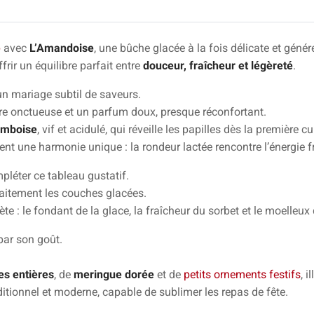
e
avec
L’Amandoise
, une bûche glacée à la fois délicate et génér
frir un équilibre parfait entre
douceur, fraîcheur et légèreté
.
un mariage subtil de saveurs.
re onctueuse et un parfum doux, presque réconfortant.
amboise
, vif et acidulé, qui réveille les papilles dès la première cui
ent une harmonie unique : la rondeur lactée rencontre l’énergie fr
pléter ce tableau gustatif.
faitement les couches glacées.
: le fondant de la glace, la fraîcheur du sorbet et le moelleux 
par son goût.
es entières
, de
meringue dorée
et de
petits ornements festifs
, 
ditionnel et moderne, capable de sublimer les repas de fête.