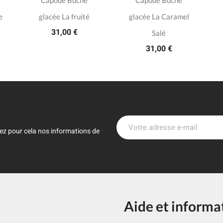
Capoue Bûche
Capoue Bûche
e
glacée La fruité
glacée La Caramel
31,00 €
Salé
31,00 €
ez pour cela nos informations de
Aide et informa