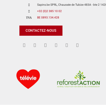
Sapins.be SPRL, Chaussée de Tubize 483A - bte 2 1420 
+32 (0)2 385 10 02
BE 0893.134.428
TVA
CONTACTEZ-NOUS