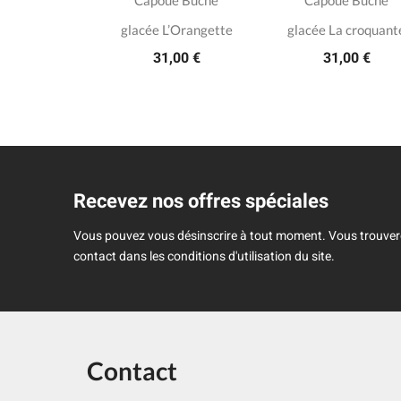
mpagne
Capoue Bûche
Capoue Bûche
- Blanc de
glacée L’Orangette
glacée La croquant
31,00 €
31,00 €
lanc
,00 €
Recevez nos offres spéciales
Vous pouvez vous désinscrire à tout moment. Vous trouver
contact dans les conditions d'utilisation du site.
Contact