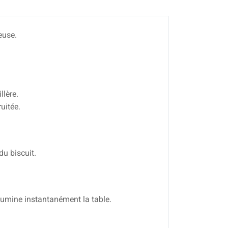
euse.
llère.
uitée.
du biscuit.
illumine instantanément la table.