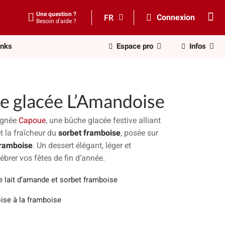
Une question ?
FR
Connexion
Besoin d'aide ?
inks
Espace pro
Infos
 glacée L’Amandoise
ignée
Capoue
, une bûche glacée festive alliant
t la fraîcheur du
sorbet framboise
, posée sur
framboise
. Un dessert élégant, léger et
lébrer vos fêtes de fin d’année.
e lait d’amande et sorbet framboise
ise à la framboise