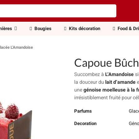
ières
Bougies
Kits décoration
Food & Dr
lacée L’Amandoise
Capoue Bûche
Succombez à
L’Amandoise
s
la douceur du
lait d’amande
e
une
génoise moelleuse à la 
irrésistiblement fruité pour cé
Parfums
Glac
Decoration
Géno