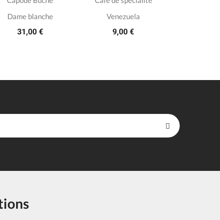
Capoue Bûche
Café de spécialité
Café de sp
Dame blanche
Venezuela
Kenya – 
31,00 €
9,00 €
8,5
tions