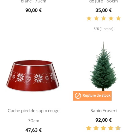
blanc - 70cm
de jute - 68cm
90,00 €
35,00 €
5/5 (1 notes)

Rupture de stock
Cache pied de sapin rouge
Sapin Fraseri
92,00 €
70cm
47,63 €