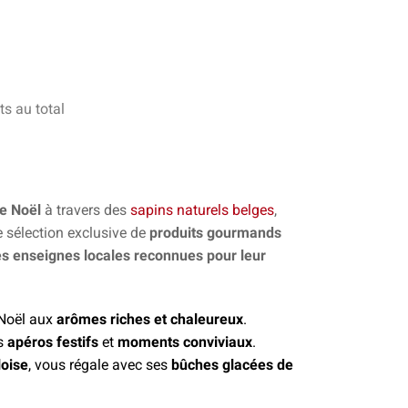
ts au total
de Noël
à travers des
sapins naturels belges
,
e sélection exclusive de
produits gourmands
es enseignes locales reconnues pour leur
Noël aux
arômes riches et chaleureux
.
os
apéros festifs
et
moments conviviaux
.
loise
, vous régale avec ses
bûches glacées de