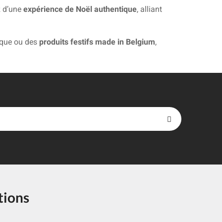
z d’une
expérience de Noël authentique
, alliant
ique ou des
produits festifs
made in Belgium
,
tions