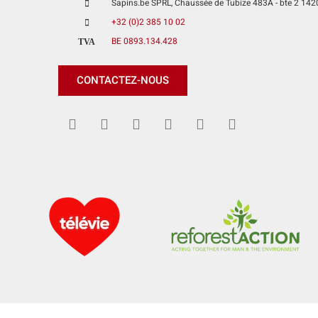
Sapins.be SPRL, Chaussée de Tubize 483A - bte 2 1420 
+32 (0)2 385 10 02
BE 0893.134.428
TVA
CONTACTEZ-NOUS