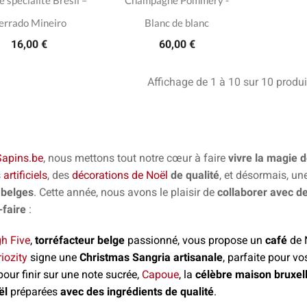
e spécialité Brésil –
Champagne Pommery -
errado Mineiro
Blanc de blanc
16,00 €
60,00 €
Affichage de 1 à 10 sur 10 produi
Sapins.be
, nous mettons tout notre cœur à faire
vivre la magie 
artificiels
, des
décorations de Noël
de qualité
, et désormais, un
 belges
. Cette année, nous avons le plaisir de
collaborer avec d
-faire
:
h Five
,
torréfacteur belge
passionné, vous propose un
café
de 
iozity
signe une
Christmas Sangria artisanale
, parfaite pour v
pour finir sur une note sucrée,
Capoue
, la
célèbre maison bruxel
ël
préparées
avec d
es ingrédients de qualité
.