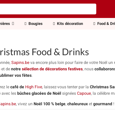
ières
Bougies
Kits décoration
Food & Dr
ristmas Food & Drinks
année,
Sapins.be
va encore plus loin pour faire de votre Noël u
s
et de
notre
sélection de décorations festives
, nous
collaboron
ublimer vos fêtes
.
rez le
café de
High Five
, laissez-vous tenter par la
Christmas Sa
 avec les
bûches glacées de Noël
signées
Capoue
, la célèbre 
apins.be
, vivez un
Noël 100 % belge
,
chaleureux
et
gourmand
!