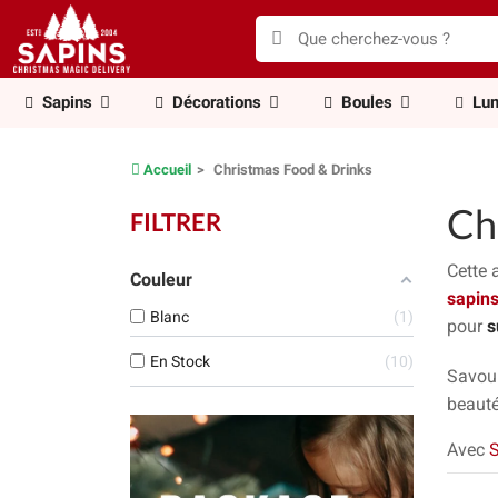
Sapins
Décorations
Boules
Lum
Accueil
Christmas Food & Drinks
Ch
FILTRER
Cette 
Couleur
sapin
Blanc
1
pour
s
En Stock
10
Savou
beauté
Avec
S