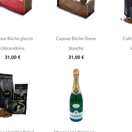
oue Bûche glacée
Capoue Bûche Dame
Café
L’Amandoise
blanche
31,00 €
31,00 €