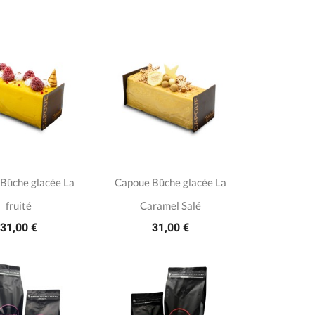
Bûche glacée La
Capoue Bûche glacée La
fruité
Caramel Salé
31,00 €
31,00 €