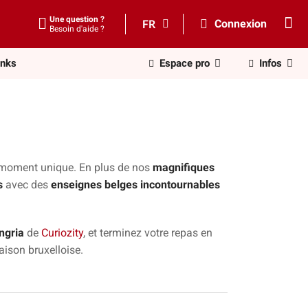
Une question ?
FR
Connexion
Besoin d'aide ?
inks
Espace pro
Infos
n moment unique. En plus de nos
magnifiques
s
avec des
enseignes belges incontournables
ngria
de
Curiozity
, et terminez votre repas en
maison bruxelloise.