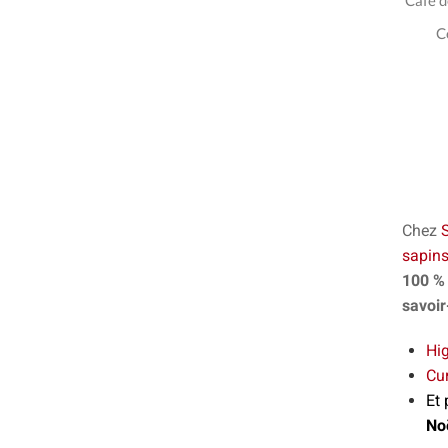
Café d
C
Chez
sapins 
100 %
savoir
Hig
Cur
Et 
No