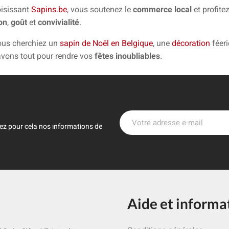
isissant
Sapins.be
, vous soutenez le
commerce local
et profite
ion
,
goût
et
convivialité
.
ous cherchiez un
sapin de Noël en Belgique
, une
décoration
féer
vons tout pour rendre vos
fêtes inoubliables
.
ez pour cela nos informations de
Aide et informa