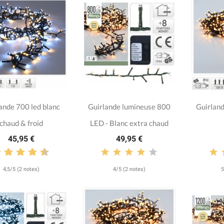
ande 700 led blanc
Guirlande lumineuse 800
Guirland
chaud & froid
LED - Blanc extra chaud
45,95 €
49,95 €
4,5/5 (2 notes)
4/5 (2 notes)
5