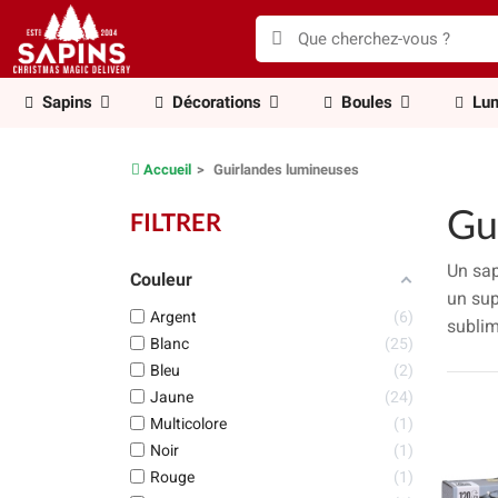
Sapins
Décorations
Boules
Lum
Accueil
Guirlandes lumineuses
Gu
FILTRER
Un sap
Couleur
un su
Argent
6
sublim
Blanc
25
Bleu
2
Jaune
24
Multicolore
1
Noir
1
Rouge
1