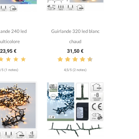
lande 240 led
Guirlande 320 led blanc
ulticolore
chaud
23,95 €
31,50 €
/5 (1 notes)
4,5/5 (2 notes)