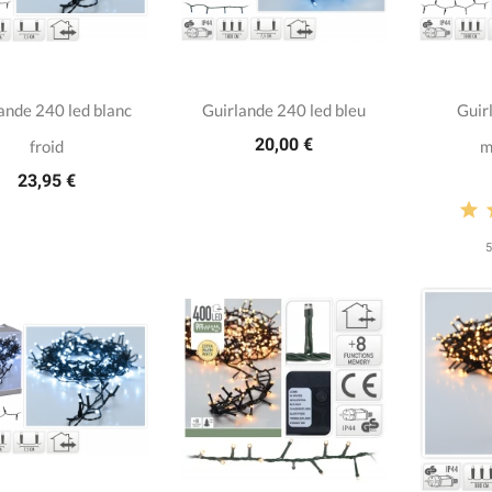
ande 240 led blanc
Guirlande 240 led bleu
Guir
20,00 €
froid
m
23,95 €
5