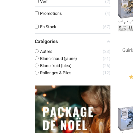
Vert
2
Promotions
4
En Stock
67
Catégories
Guirl
Autres
23
Blanc chaud (jaune)
51
Blanc froid (bleu)
26
Rallonges & Piles
12