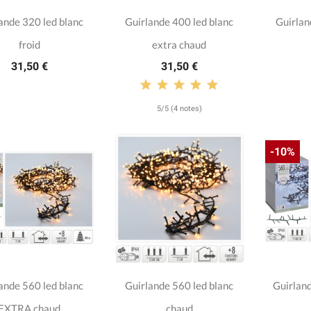
ande 320 led blanc
Guirlande 400 led blanc
Guirlan
froid
extra chaud
31,50 €
31,50 €
5/5 (4 notes)
-10%
ande 560 led blanc
Guirlande 560 led blanc
Guirland
EXTRA chaud
chaud