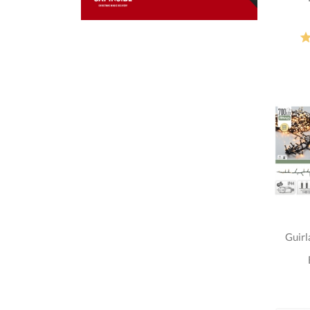
Guirl