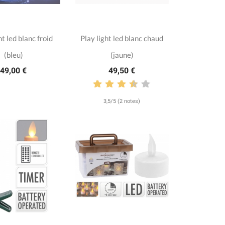
ht led blanc froid
Play light led blanc chaud
(bleu)
(jaune)
49,00 €
49,50 €
3,5/5 (2 notes)