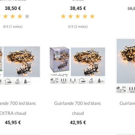
38,50 €
38,45 €
38,
4/5 (1 notes)
5/5 (2 notes)
ande 700 led blanc
Guirlande 700 led blanc
Guirlan
EXTRA chaud
chaud
45,95 €
42,95 €