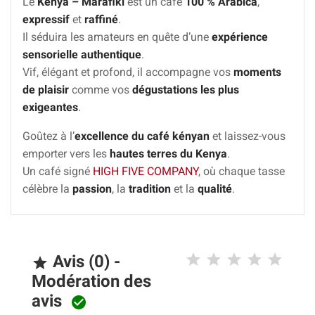
Le
Kenya – Marafiki
est un café
100 % Arabica
,
expressif
et
raffiné
.
Il séduira les amateurs en quête d’une
expérience
sensorielle authentique
.
Vif, élégant et profond, il accompagne vos
moments
de plaisir
comme vos
dégustations les plus
exigeantes
.
Goûtez à l’
excellence du café kényan
et laissez-vous
emporter vers les
hautes terres du Kenya
.
Un café signé
HIGH FIVE COMPANY
, où chaque tasse
célèbre la
passion
, la
tradition
et la
qualité
.
Avis (0) -

Modération des
avis
