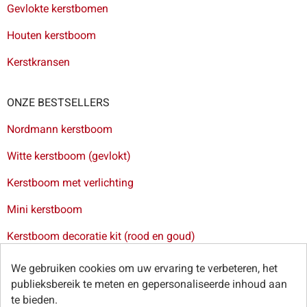
Gevlokte kerstbomen
Houten kerstboom
Kerstkransen
ONZE BESTSELLERS
Nordmann kerstboom
Witte kerstboom (gevlokt)
Kerstboom met verlichting
Mini kerstboom
Kerstboom decoratie kit (rood en goud)
Levering van kerstbomen in Brussel
-
Levering van
We gebruiken cookies om uw ervaring te verbeteren, het
kerstbomen in Antwerpen
-
Levering van kerstbomen in Gent
publieksbereik te meten en gepersonaliseerde inhoud aan
-
Levering van kerstbomen in Leuven
te bieden.