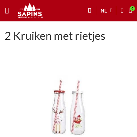
NL
2 Kruiken met rietjes