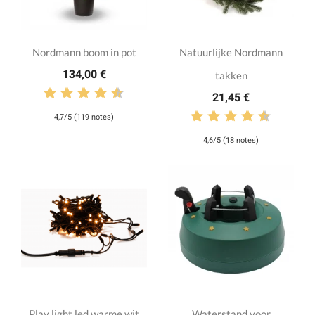
Nordmann boom in pot
Natuurlijke Nordmann
134,00 €
takken
21,45 €
4,7/5 (119 notes)
4,6/5 (18 notes)
Play light led warme wit
Waterstand voor