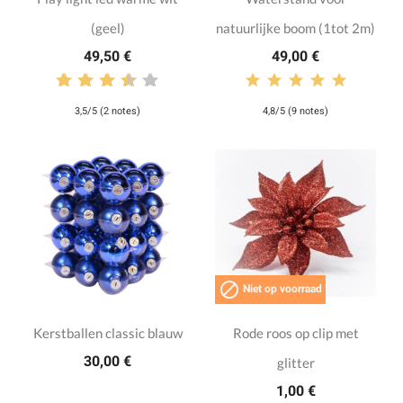
(geel)
natuurlijke boom (1tot 2m)
49,50 €
49,00 €
3,5/5 (2 notes)
4,8/5 (9 notes)

Niet op voorraad
Kerstballen classic blauw
Rode roos op clip met
30,00 €
glitter
1,00 €