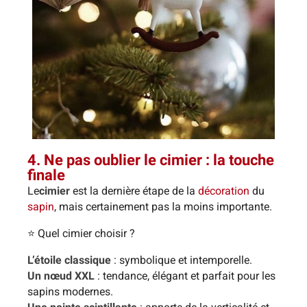
4. Ne pas oublier le cimier : la touche
finale
Le
cimier
est la dernière étape de la
décoration
du
sapin
, mais certainement pas la moins importante.
⭐ Quel cimier choisir ?
L’étoile classique
: symbolique et intemporelle.
Un nœud XXL
: tendance, élégant et parfait pour les
sapins modernes.