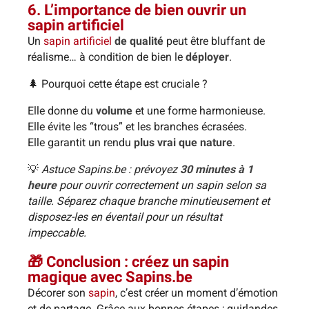
6. L’importance de bien ouvrir un
sapin artificiel
Un
sapin artificiel
de qualité
peut être bluffant de
réalisme… à condition de bien le
déployer
.
🌲 Pourquoi cette étape est cruciale ?
Elle donne du
volume
et une forme harmonieuse.
Elle évite les “trous” et les branches écrasées.
Elle garantit un rendu
plus vrai que nature
.
💡
Astuce Sapins.be : prévoyez
30 minutes à 1
heure
pour ouvrir correctement un sapin selon sa
taille. Séparez chaque branche minutieusement et
disposez-les en éventail pour un résultat
impeccable.
🎁 Conclusion : créez un sapin
magique avec Sapins.be
Décorer son
sapin
, c’est créer un moment d’émotion
et de partage. Grâce aux bonnes étapes ; guirlandes