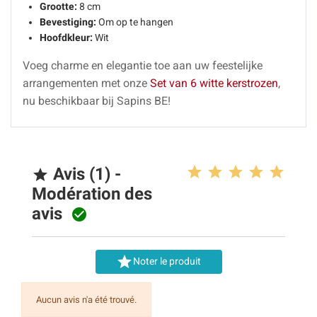
Grootte:
8 cm
Bevestiging:
Om op te hangen
Hoofdkleur:
Wit
Voeg charme en elegantie toe aan uw feestelijke
arrangementen met onze
Set van 6 witte kerstrozen
,
nu beschikbaar bij Sapins BE!
Avis (1) -

Modération des
avis


Noter le produit
Aucun avis n'a été trouvé.