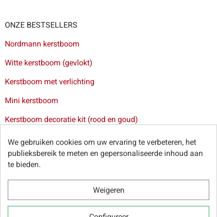
ONZE BESTSELLERS
Nordmann kerstboom
Witte kerstboom (gevlokt)
Kerstboom met verlichting
Mini kerstboom
Kerstboom decoratie kit (rood en goud)
Levering van kerstbomen in Brussel
-
Levering van
We gebruiken cookies om uw ervaring te verbeteren, het
kerstbomen in Antwerpen
-
Levering van kerstbomen in Gent
publieksbereik te meten en gepersonaliseerde inhoud aan
-
Levering van kerstbomen in Leuven
te bieden.
Weigeren
© Sapins.be 2025 -
Algemene voorwaarden
-
Privacybeleid
-
Configureer