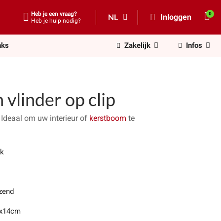
Heb je een vraag?
NL
Inloggen
Heb je hulp nodig?
nks
Zakelijk
Infos
vlinder op clip
. Ideaal om uw interieur of
kerstboom
te
uk
zend
x14cm