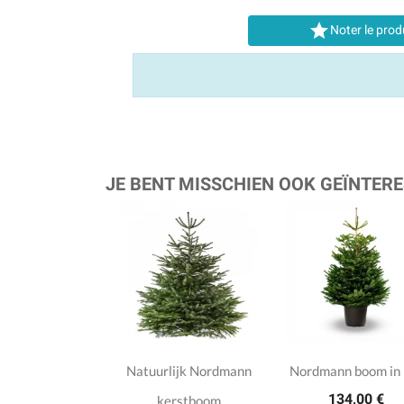

Noter le prod
JE BENT MISSCHIEN OOK GEÏNTERE
Natuurlijk Nordmann
Nordmann boom in 
134,00 €
kerstboom