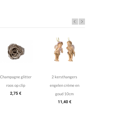
Champagne glitter
2 kersthangers
4 veelkl
roos op clip
engelen crème en
kerststerre
2,75 €
6,6
goud 10cm
11,40 €