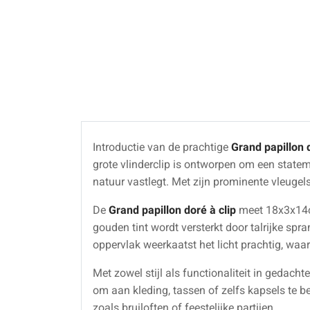
Introductie van de prachtige
Grand papillon d
grote vlinderclip is ontworpen om een state
natuur vastlegt. Met zijn prominente vleugels 
De
Grand papillon doré à clip
meet 18x3x14cm
gouden tint wordt versterkt door talrijke spr
oppervlak weerkaatst het licht prachtig, waa
Met zowel stijl als functionaliteit in gedac
om aan kleding, tassen of zelfs kapsels te b
zoals bruiloften of feestelijke partijen.