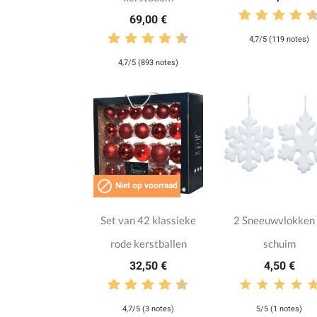
69,00 €
4,7/5 (119 notes)
4,7/5 (893 notes)

Niet op voorraad
Set van 42 klassieke
2 Sneeuwvlokken 
rode kerstballen
schuim
32,50 €
4,50 €
4,7/5 (3 notes)
5/5 (1 notes)