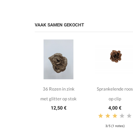
VAAK SAMEN GEKOCHT
stballen
36 Rozen in zink
Sprankelende roos
ilver plastic
met glitter op stok
op clip
,00 €
12,50 €
4,00 €
3/5 (1 notes)
 notes)