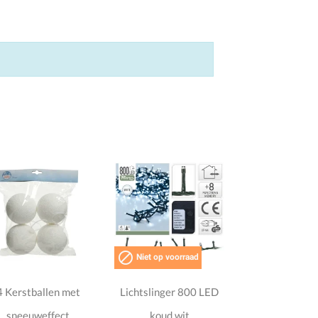

Niet op voorraad
4 Kerstballen met
Lichtslinger 800 LED
sneeuweffect
koud wit