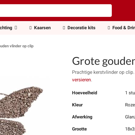
ichting
Kaarsen
Decoratie kits
Food & Dri
uden vlinder op clip
Grote gouden 
Prachtige kerstvlinder op clip
versieren
.
Hoeveelheid
1 st
Kleur
Roze
Afwerking
Glan
Grootte
18x3