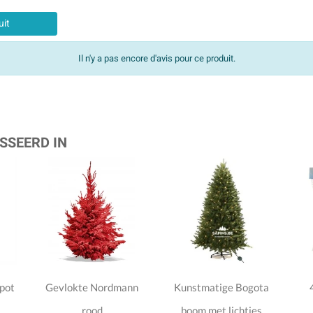
uit
Il n'y a pas encore d'avis pour ce produit.
SSEERD IN
pot
Gevlokte Nordmann
Kunstmatige Bogota
rood
boom met lichtjes