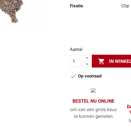
Fixatie
Clip
Aantal

IN WINK

Op voorraad
BESTEL NU ONLINE
D
om van een grote keus
te kunnen genieten
t