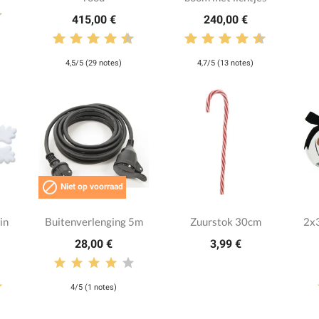
415,00 €
240,00 €
4,5/5 (29 notes)
4,7/5 (13 notes)

Niet op voorraad
in
Buitenverlenging 5m
Zuurstok 30cm
2x3
28,00 €
3,99 €
4/5 (1 notes)