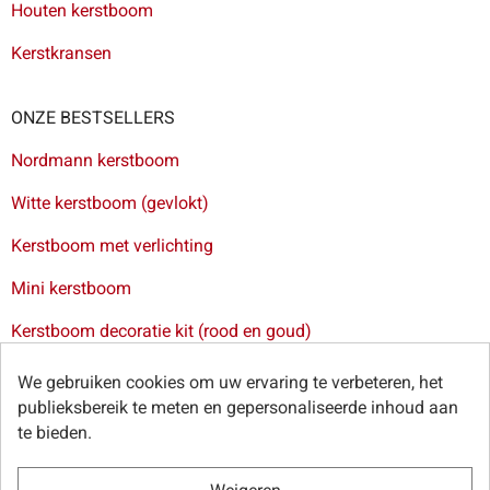
Houten kerstboom
Kerstkransen
ONZE BESTSELLERS
Nordmann kerstboom
Witte kerstboom (gevlokt)
Kerstboom met verlichting
Mini kerstboom
Kerstboom decoratie kit (rood en goud)
Levering van kerstbomen in Brussel
-
Levering van
We gebruiken cookies om uw ervaring te verbeteren, het
kerstbomen in Antwerpen
-
Levering van kerstbomen in Gent
publieksbereik te meten en gepersonaliseerde inhoud aan
-
Levering van kerstbomen in Leuven
te bieden.