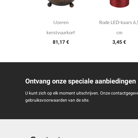
eleinen
IJzeren
Rode LED-kaars 6,
delaar
kerstvuurkorf
cm
,50 €
81,17 €
3,45 €
Ontvang onze speciale aanbiedingen
U kunt zich op elk moment uitschrijven. Onze contactgegeve
gebruiksvoorwaarden van de site.