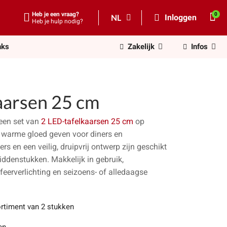
Heb je een vraag?
NL
Inloggen
Heb je hulp nodig?
nks
Zakelijk
Infos
aarsen 25 cm
 een set van
2 LED-tafelkaarsen 25 cm
op
e, warme gloed geven voor diners en
s en een veilig, druipvrij ontwerp zijn geschikt
ddenstukken. Makkelijk in gebruik,
feerverlichting en seizoens- of alledaagse
rtiment van 2 stukken