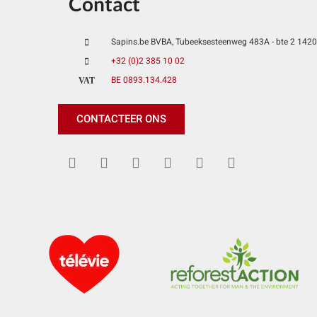
Contact
Sapins.be BVBA, Tubeeksesteenweg 483A - bte 2 1420 
+32 (0)2 385 10 02
BE 0893.134.428
VAT
CONTACTEER ONS