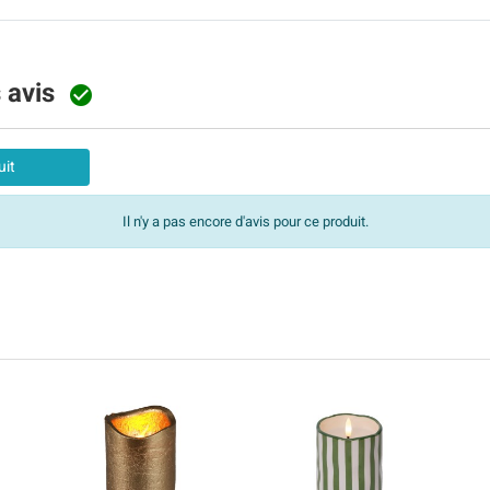
s avis

uit
Il n'y a pas encore d'avis pour ce produit.