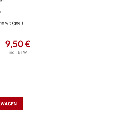
en
m
e wit (geel)
9,50 €
incl. BTW
ELWAGEN