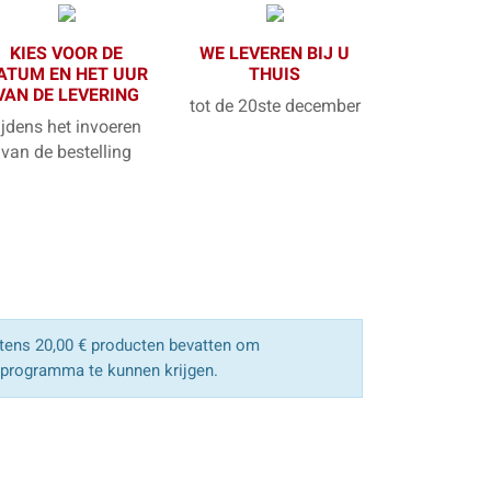
KIES VOOR DE
WE LEVEREN BIJ U
ATUM EN HET UUR
THUIS
VAN DE LEVERING
tot de 20ste december
ijdens het invoeren
van de bestelling
ens 20,00 € producten bevatten om
sprogramma te kunnen krijgen.