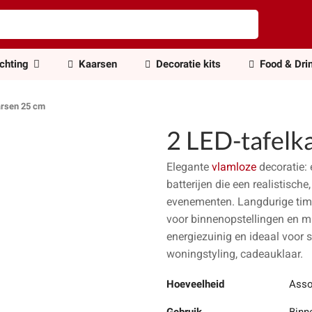
ichting
Kaarsen
Decoratie kits
Food & Dri
arsen 25 cm
2 LED-tafelk
Elegante
vlamloze
decoratie:
batterijen die een realistisch
evenementen. Langdurige timer
voor binnenopstellingen en mi
energiezuinig en ideaal voor s
woningstyling, cadeauklaar.
Hoeveelheid
Asso