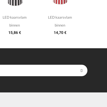
LED kaarsvlam
LED kaarsvlam
8 witte the
3,7
binnen
binnen
15,86 €
14,70 €