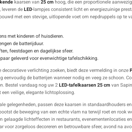
rkende
kaarsen van
25 cm
hoog, die een proportionele aanwezig
, leveren de
LED
-lampjes consistent licht en energiezuinige pres
ebouwd met een stevige, uitlopende voet om nepdruppels op te v
ens met kinderen of huisdieren.
engen de batterijduur.
often, feestdagen en dagelijkse sfeer.
s paar geleverd voor evenwichtige tafelschikking.
 decoratieve verlichting zoeken, biedt deze vermelding in onze
P
 eenvoudig de batterijen wanneer nodig en veeg ze schoon. Co
ken. Bestel vandaag nog uw 2
LED-tafelkaarsen 25 cm
van Sapin
een veilige, elegante lichtoplossing.
eciale gelegenheden, passen deze kaarsen in standaardhouders 
g bootst de beweging van een echte vlam na terwijl roet en rook 
van gelaagde lichteffecten in restaurants, evenementenlocaties 
ar voor zorgeloos decoreren en betrouwbare sfeer, avond na avon