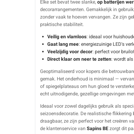
Elke set bevat twee slanke,
op batterijen we
decorarrangementen. Gemakkelijk in gebruik
zonder vaak te hoeven vervangen. Ze zijn g
praktische stabiliteit.
Veilig en vlamloos
: ideaal voor huishoud
Gaat lang mee
: energiezuinige LED's verl
Veelzijdig voor decor
: perfect voor bruil
Direct klaar om neer te zetten
: wordt al
Geoptimaliseerd voor kopers die betrouwbare
gemak. Het onderhoud is minimaal — vervang
of spiegelplateaus om hun gloed te verster
echt uitnodigende, gezellige omgevingen met 
Ideaal voor zowel dagelijks gebruik als sp
seizoensdecoratie. De realistische flikkerin
draagbaar, ze zijn perfect voor het creëren 
de klantenservice van
Sapins BE
zorgt dit pa