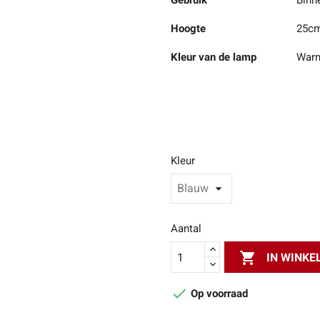
Gebruik
Binn
Hoogte
25c
Kleur van de lamp
Warm
Kleur
Aantal

IN WINK

Op voorraad