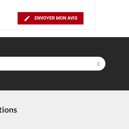

ENVOYER MON AVIS
tions