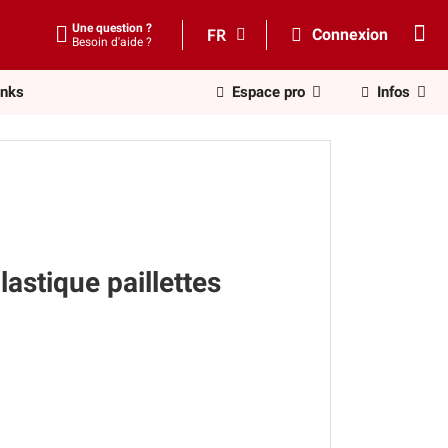
Une question ?
FR
Connexion
Besoin d'aide ?
inks
Espace pro
Infos
lastique paillettes