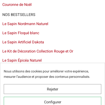
Couronne de Noël
NOS BESTSELLERS
Le Sapin Nordmann Naturel
Le Sapin Floqué blanc
Le Sapin Artificiel Dakota
Le Kit de Décoration Collection Rouge et Or
Le Sapin Épicéa Naturel
Livraison de sapin à Bruxelles
-
Livraison de sapins de Noël
Nous utilisons des cookies pour améliorer votre expérience,
artificiels et décorations dans toute la France
mesurer l’audience et proposer des contenus personnalisés.
Rejeter
© Sapins.be 2025 -
Conditions générales
-
Politique de
Configurer
confidentialité
-
Cookie Relevé
-
Nos partenaires web