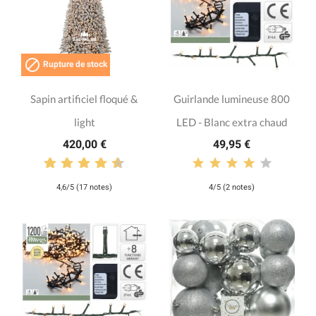

Rupture de stock
Sapin artificiel floqué &
Guirlande lumineuse 800
light
LED - Blanc extra chaud
420,00 €
49,95 €
4,6/5 (17 notes)
4/5 (2 notes)