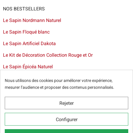
NOS BESTSELLERS
Le Sapin Nordmann Naturel
Le Sapin Floqué blanc
Le Sapin Artificiel Dakota
Le Kit de Décoration Collection Rouge et Or
Le Sapin Épicéa Naturel
Livraison de sapin à Bruxelles
-
Livraison de sapins de Noël
Nous utilisons des cookies pour améliorer votre expérience,
artificiels et décorations dans toute la France
mesurer l’audience et proposer des contenus personnalisés.
Rejeter
© Sapins.be 2025 -
Conditions générales
-
Politique de
Configurer
confidentialité
-
Cookie Relevé
-
Nos partenaires web