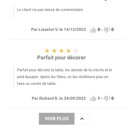
Le client n'a pas laissé de commentaire.


0
-
0
Par Lieselot V. le 14/12/2023





Parfait pour décorer
Parfait pour décorer la table, les abords de la crèche et le
pied dusapin. Après les fêtes, on les réutilisera pour en
faire un centre de table.


1
-
0
Par Richard R. le 24/09/2022

VOIR PLUS