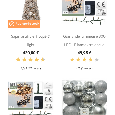

Rupture de stock
Sapin artificiel floqué &
Guirlande lumineuse 800
light
LED - Blanc extra chaud
420,00 €
49,95 €
4,6/5 (17 notes)
4/5 (2 notes)