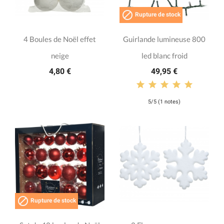

Rupture de stock
4 Boules de Noël effet
Guirlande lumineuse 800
neige
led blanc froid
4,80 €
49,95 €
5/5 (1 notes)

Rupture de stock