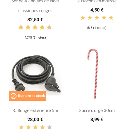
Set de 42 boules de Noël
2 Flocons en mousse
4,50 €
classiques rouges
32,50 €
5/5 (1 notes)
4,7/5 (3 notes)

Rupture de stock
Rallonge extérieure 5m
Sucre d'orge 30cm
28,00 €
3,99 €