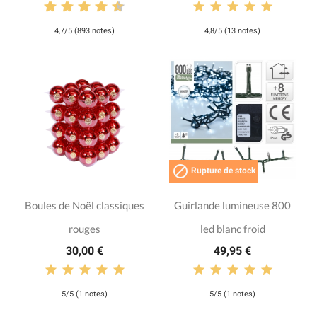
4,7/5 (893 notes)
4,8/5 (13 notes)

Rupture de stock
Boules de Noël classiques
Guirlande lumineuse 800
rouges
led blanc froid
30,00 €
49,95 €
5/5 (1 notes)
5/5 (1 notes)