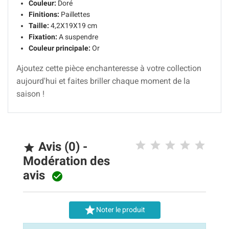
Couleur:
Doré
Finitions:
Paillettes
Taille:
4,2X19X19 cm
Fixation:
A suspendre
Couleur principale:
Or
Ajoutez cette pièce enchanteresse à votre collection
aujourd'hui et faites briller chaque moment de la
saison !
Avis (0) -

Modération des
avis


Noter le produit