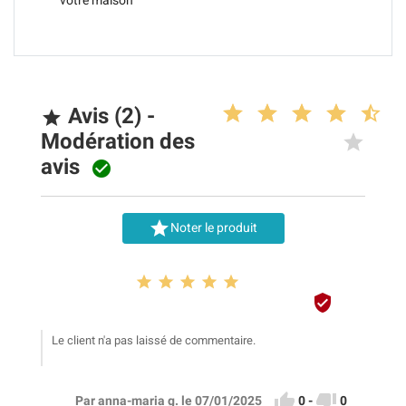
votre maison
Avis (2) -

Modération des
avis


Noter le produit






Le client n'a pas laissé de commentaire.


0
-
0
Par anna-maria g. le 07/01/2025