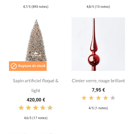
4,7/5 (893 notes)
4,8/5 (13 notes)

Rupture de stock
Sapin artificiel floqué &
Cimier verre, rouge brillant
7,95 €
light
420,00 €
4/5 (1 notes)
4,6/5 (17 notes)