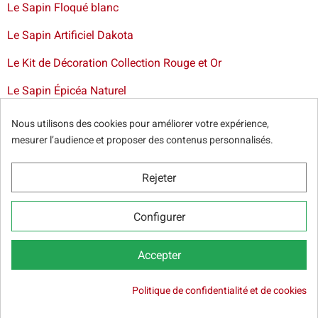
Le Sapin Floqué blanc
Le Sapin Artificiel Dakota
Le Kit de Décoration Collection Rouge et Or
Le Sapin Épicéa Naturel
Livraison de sapin à Bruxelles
-
Livraison de sapins de Noël
Nous utilisons des cookies pour améliorer votre expérience,
artificiels et décorations dans toute la France
mesurer l’audience et proposer des contenus personnalisés.
Rejeter
© Sapins.be 2025 -
Conditions générales
-
Politique de
Configurer
confidentialité
-
Cookie Relevé
-
Nos partenaires web
Accepter
Politique de confidentialité et de cookies

14,00 €
Rupture de stock