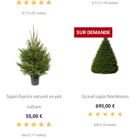
4,7/5 (119 notes)
4,7/5 (25 notes)
SUR DEMANDE
Sapin Epicéa naturel en pot
Grand sapin Nordmann
695,00 €
culture
55,00 €
4,8/5 (5 notes)
4,6/5 (17 notes)