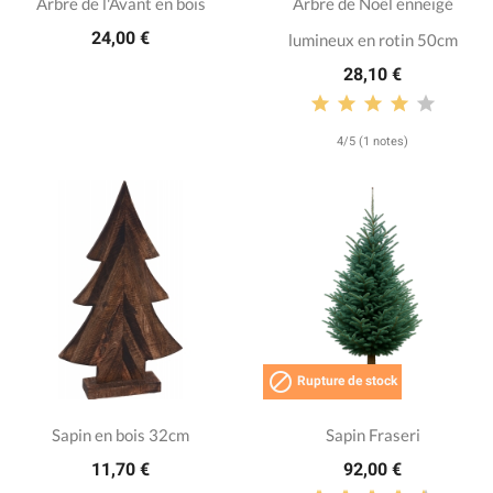
Arbre de l'Avant en bois
Arbre de Noël enneigé
24,00 €
lumineux en rotin 50cm
28,10 €
4/5 (1 notes)

Rupture de stock
Sapin en bois 32cm
Sapin Fraseri
11,70 €
92,00 €