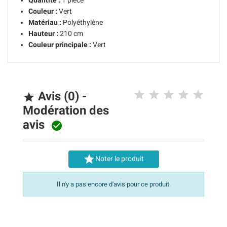
Quantité :
1 pièce
Couleur :
Vert
Matériau :
Polyéthylène
Hauteur :
210 cm
Couleur principale :
Vert
Avis (0) -

Modération des
avis


Noter le produit
Il n'y a pas encore d'avis pour ce produit.