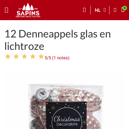
NL
12 Denneappels glas en
lichtroze
5/5 (1 notes)