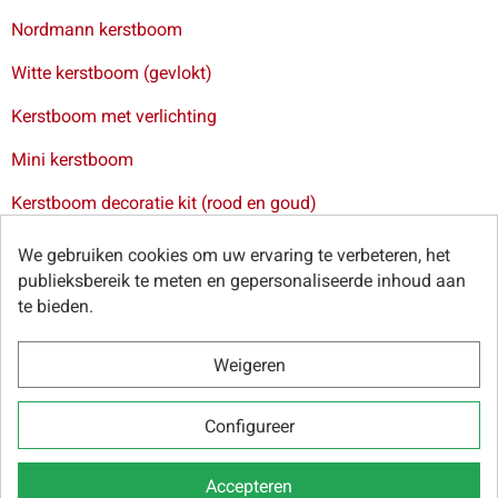
Nordmann kerstboom
Witte kerstboom (gevlokt)
Kerstboom met verlichting
Mini kerstboom
Kerstboom decoratie kit (rood en goud)
Levering van kerstbomen in Brussel
-
Levering van
We gebruiken cookies om uw ervaring te verbeteren, het
kerstbomen in Antwerpen
-
Levering van kerstbomen in Gent
publieksbereik te meten en gepersonaliseerde inhoud aan
-
Levering van kerstbomen in Leuven
te bieden.
Weigeren
© Sapins.be 2025 -
Algemene voorwaarden
-
Privacybeleid
-
Configureer
Cookies
-
Onze webpartners
Accepteren