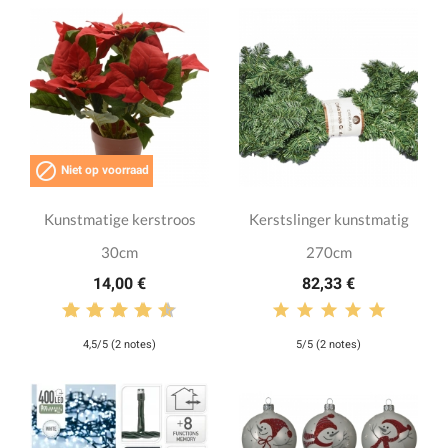

Niet op voorraad
Kunstmatige kerstroos
Kerstslinger kunstmatig
30cm
270cm
14,00 €
82,33 €
4,5/5 (2 notes)
5/5 (2 notes)