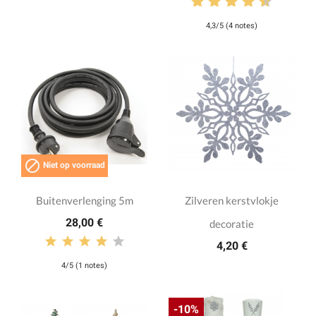
4,3/5 (4 notes)

Niet op voorraad
Buitenverlenging 5m
Zilveren kerstvlokje
28,00 €
decoratie
4,20 €
4/5 (1 notes)
-10%