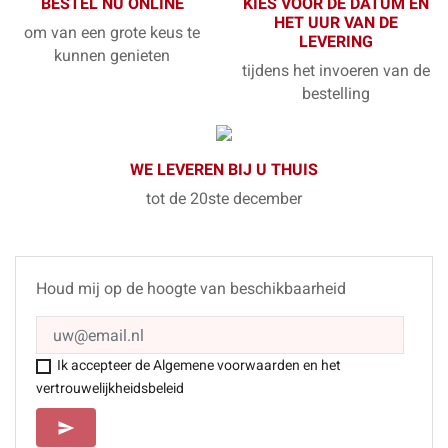
BESTEL NU ONLINE
KIES VOOR DE DATUM EN
HET UUR VAN DE
om van een grote keus te
LEVERING
kunnen genieten
tijdens het invoeren van de
bestelling
WE LEVEREN BIJ U THUIS
tot de 20ste december
Houd mij op de hoogte van beschikbaarheid
Ik accepteer de Algemene voorwaarden en het
vertrouwelijkheidsbeleid
SEND
send