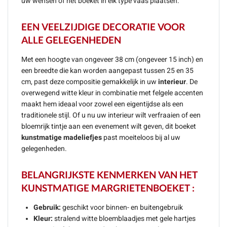
uw wensen of het boeket in elk type vaas plaatsen.
EEN VEELZIJDIGE DECORATIE VOOR
ALLE GELEGENHEDEN
Met een hoogte van ongeveer 38 cm (ongeveer 15 inch) en
een breedte die kan worden aangepast tussen 25 en 35
cm, past deze compositie gemakkelijk in uw
interieur
. De
overwegend witte kleur in combinatie met felgele accenten
maakt hem ideaal voor zowel een eigentijdse als een
traditionele stijl. Of u nu uw interieur wilt verfraaien of een
bloemrijk tintje aan een evenement wilt geven, dit boeket
kunstmatige madeliefjes
past moeiteloos bij al uw
gelegenheden.
BELANGRIJKSTE KENMERKEN VAN HET
KUNSTMATIGE MARGRIETENBOEKET :
Gebruik:
geschikt voor binnen- en buitengebruik
Kleur:
stralend witte bloemblaadjes met gele hartjes