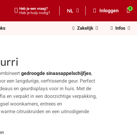
Heb je een vraag?
NL
Inloggen
Heb je hulp nodig?
nks
Zakelijk
Infos
urri
mbineert
gedroogde sinaasappelschijfjes
,
oor een langdurige, verfrissende geur. Perfect
adeaus en geurdisplays voor in huis. Met de
fia en verpakt in een doorzichtige verpakking,
ngsel woonkamers, entrees en
warme citruskruiden en een uitnodigende
en