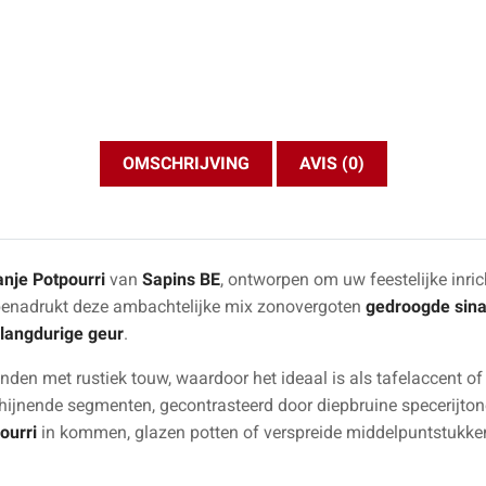
OMSCHRIJVING
AVIS (0)
anje Potpourri
van
Sapins BE
, ontworpen om uw feestelijke inri
benadrukt deze ambachtelijke mix zonovergoten
gedroogde sina
, langdurige geur
.
nden met rustiek touw, waardoor het ideaal is als tafelaccent of
ijnende segmenten, gecontrasteerd door diepbruine specerijtone
ourri
in kommen, glazen potten of verspreide middelpuntstukk