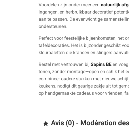
Voordelen zijn onder meer een
natuurlijk af
ingangen, en herbruikbaar decoratief potenti
aan te passen. De evenwichtige samenstelling
ondersteunen.
Perfect voor feestelijke bijeenkomsten, het 
tafeldecoraties. Het is bijzonder geschikt v
kleurpaletten die kransen en slingers aanvull
Bestel met vertrouwen bij
Sapins BE
en voeg 
tonen, zonder montage—open en schik het een
combineer oudere stukken met nieuwe schijfj
keukens, nodigt dit geurige zakje uit tot ge
op handgemaakte cadeaus voor vrienden, fami
Avis (0) - Modération de
