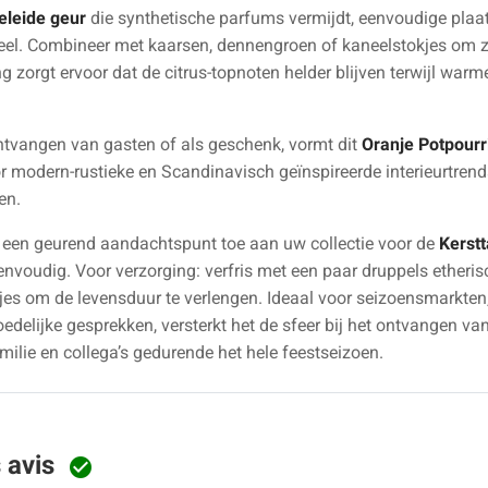
geleide geur
die synthetische parfums vermijdt, eenvoudige plaa
eel. Combineer met kaarsen, dennengroen of kaneelstokjes om zow
 zorgt ervoor dat de citrus-topnoten helder blijven terwijl warm
ontvangen van gasten of als geschenk, vormt dit
Oranje Potpourr
oor modern-rustieke en Scandinavisch geïnspireerde interieurtre
en.
een geurend aandachtspunt toe aan uw collectie voor de
Kerstt
voudig. Voor verzorging: verfris met een paar druppels etherisc
es om de levensduur te verlengen. Ideaal voor seizoensmarkten
moedelijke gesprekken, versterkt het de sfeer bij het ontvangen 
lie en collega’s gedurende het hele feestseizoen.
s avis
