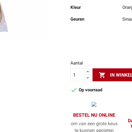
Kleur
Oran
Geuren
Sina
Aantal

IN WINK

Op voorraad
BESTEL NU ONLINE
D
om van een grote keus
te kunnen genieten