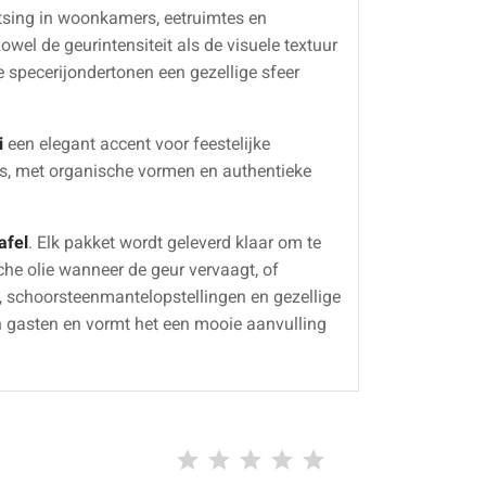
tsing in woonkamers, eetruimtes en
el de geurintensiteit als de visuele textuur
e specerijondertonen een gezellige sfeer
i
een elegant accent voor feestelijke
nds, met organische vormen en authentieke
afel
. Elk pakket wordt geleverd klaar om te
he olie wanneer de geur vervaagt, of
, schoorsteenmantelopstellingen en gezellige
van gasten en vormt het een mooie aanvulling