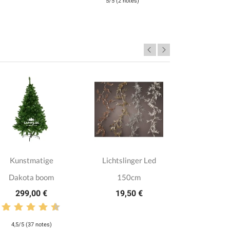
5/5 (2 notes)
Kunstmatige
Lichtslinger Led
Lichtslinge
Dakota boom
150cm
warm w
299,00 €
19,50 €
batte
14,5
4,5/5 (37 notes)