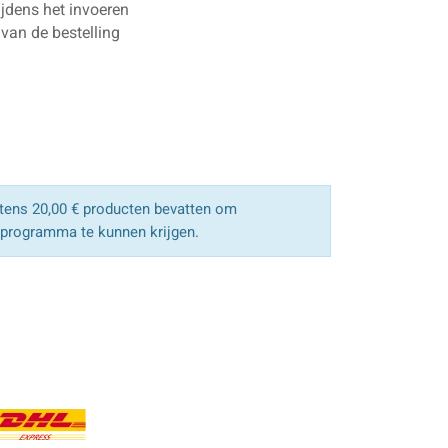
ijdens het invoeren
van de bestelling
ens 20,00 € producten bevatten om
sprogramma te kunnen krijgen.