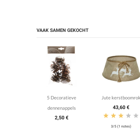
VAAK SAMEN GEKOCHT
thangers
5 Decoratieve
Jute kerstboomro
43,60 €
goud 11cm
dennenappels
,40 €
2,50 €
3/5 (1 notes)