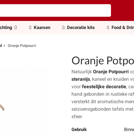
ichting
Kaarsen
Decoratie kits
Food & Dri
el
Oranje Potpourri
Oranje Potpo
Natuurlijk
Oranje Potpourri
co
steranijs
, kaneel en kruiden v
voor
feestelijke decoratie
, c
hand gebonden in rustieke raf
versterkt dit aromatische me
seizoensgebonden tafels met 
sfeer.
Gebruik
Binn