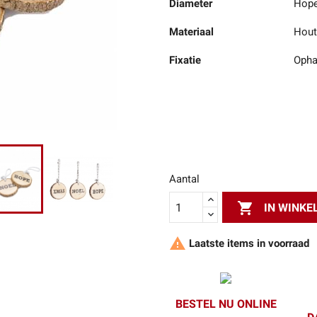
Diameter
Hope
Materiaal
Hout
Fixatie
Opha
Aantal

IN WINK

Laatste items in voorraad
BESTEL NU ONLINE