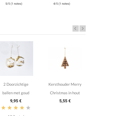
5/5 (1 notes)
4/5 (1 notes)
2 Doorzichtige
Kersthouder Merry
4 Kerst
ballen met goud
Christmas in hout
uilen i
9,95 €
5,55 €
2,4