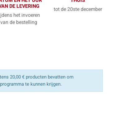
ATUM EN HET UUR
THUIS
VAN DE LEVERING
tot de 20ste december
ijdens het invoeren
van de bestelling
ens 20,00 € producten bevatten om
sprogramma te kunnen krijgen.