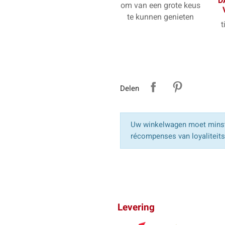
D
om van een grote keus
te kunnen genieten
t
Delen
Uw winkelwagen moet minst
récompenses van loyaliteit
Levering