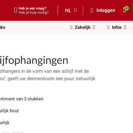
Heb je een vraag?
NL
Inloggen
Heb je hulp nodig?
nks
Zakelijk
Infos
ijfophangingen
sthangers in de vorm van een schijf met de
as", geeft uw dennenboom een puur, natuurlijk
rtiment van 3 stukken
rlijk hout
rlijk