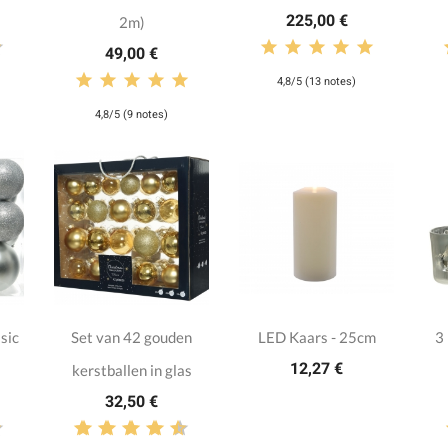
225,00 €
2m)
49,00 €
4,8/5 (13 notes)
4,8/5 (9 notes)
sic
Set van 42 gouden
LED Kaars - 25cm
3
12,27 €
kerstballen in glas
32,50 €