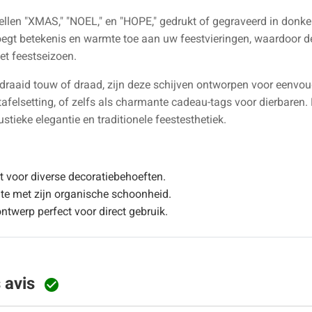
ellen "XMAS," "NOEL," en "HOPE," gedrukt of gegraveerd in donker
t betekenis en warmte toe aan uw feestvieringen, waardoor deze
et feestseizoen.
draaid touw of draad, zijn deze schijven ontworpen voor eenvo
felsetting, of zelfs als charmante cadeau-tags voor dierbaren. Hu
stieke elegantie en traditionele feestesthetiek.
et voor diverse decoratiebehoeften.
imte met zijn organische schoonheid.
ntwerp perfect voor direct gebruik.
s avis
