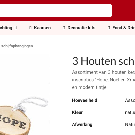
ichting
Kaarsen
Decoratie kits
Food & Dri
 schijfophangingen
3 Houten sch
Assortiment van 3 houten ker
inscripties "Hope, Noël en Xm
en modern tintje.
Hoeveelheid
Asso
Kleur
natuu
Afwerking
Natuu