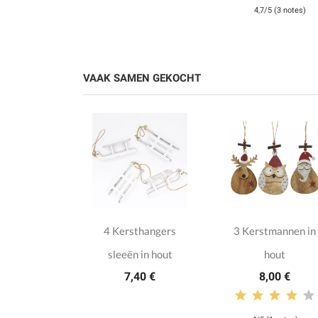
4,7/5 (3 notes)
VAAK SAMEN GEKOCHT
sthanger
4 Kersthangers
3 Kerstmannen in
schijf
sleeën in hout
hout
00 €
7,40 €
8,00 €
otes)