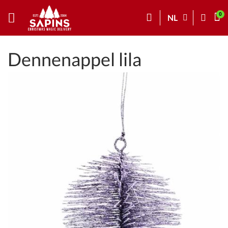
NL
Dennenappel lila