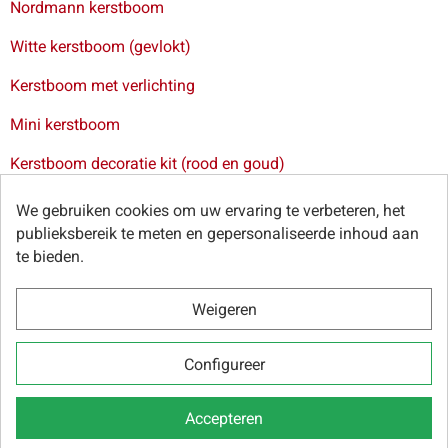
Nordmann kerstboom
Witte kerstboom (gevlokt)
Kerstboom met verlichting
Mini kerstboom
Kerstboom decoratie kit (rood en goud)
Levering van kerstbomen in Brussel
-
Levering van
We gebruiken cookies om uw ervaring te verbeteren, het
kerstbomen in Antwerpen
-
Levering van kerstbomen in Gent
publieksbereik te meten en gepersonaliseerde inhoud aan
-
Levering van kerstbomen in Leuven
te bieden.
Weigeren
© Sapins.be 2025 -
Algemene voorwaarden
-
Privacybeleid
-
Configureer
Cookies
-
Onze webpartners
Accepteren