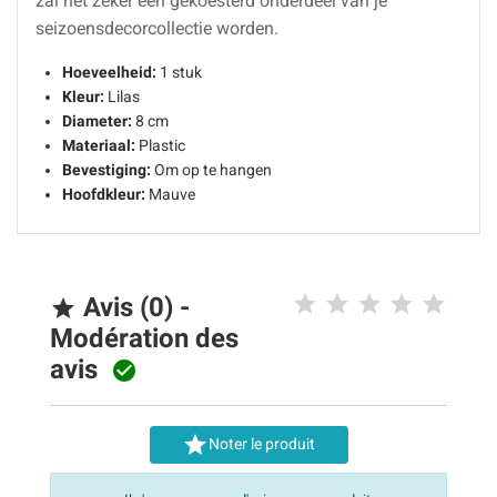
zal het zeker een gekoesterd onderdeel van je
seizoensdecorcollectie worden.
Hoeveelheid:
1 stuk
Kleur:
Lilas
Diameter:
8 cm
Materiaal:
Plastic
Bevestiging:
Om op te hangen
Hoofdkleur:
Mauve
Avis (0) -

Modération des
avis


Noter le produit