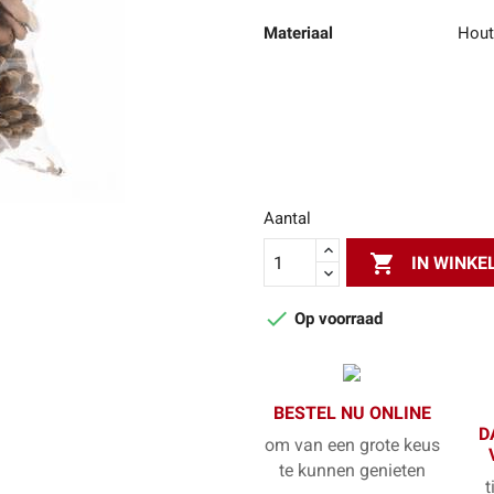
Materiaal
Hout
Aantal

IN WINK

Op voorraad
BESTEL NU ONLINE
D
om van een grote keus
te kunnen genieten
t