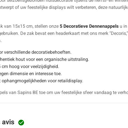
oor seizoensgebonden huisdecoratie tijdens de herfst- en wint
twerpt of uw feestelijke displays wilt verbeteren, deze natuurli
zak van 15x15 cm, stellen onze
5 Decoratieve Dennenappels
u in
te gebruiken. De zak bevat een headerkaart met ons merk "Decoris
.
r verschillende decoratiebehoeften.
ntiek hout voor een organische uitstraling.
5 cm hoog voor veelzijdigheid.
en dimensie en interesse toe.
 ophangmogelijkheden voor retaildisplay.
ls van Sapins BE toe om uw feestelijke sfeer vandaag te verh
s avis
