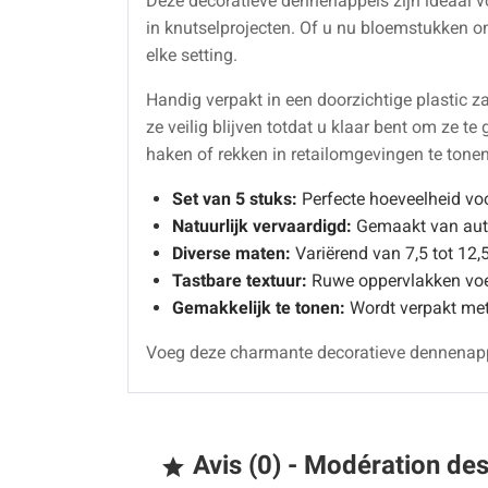
Deze decoratieve dennenappels zijn ideaal v
in knutselprojecten. Of u nu bloemstukken on
elke setting.
Handig verpakt in een doorzichtige plastic 
ze veilig blijven totdat u klaar bent om ze 
haken of rekken in retailomgevingen te tonen
Set van 5 stuks:
Perfecte hoeveelheid voo
Natuurlijk vervaardigd:
Gemaakt van authe
Diverse maten:
Variërend van 7,5 tot 12,
Tastbare textuur:
Ruwe oppervlakken voeg
Gemakkelijk te tonen:
Wordt verpakt met
Voeg deze charmante decoratieve dennenappe
Avis (0) - Modération de
